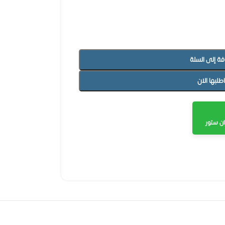
فة إلى السلة
اطلبها الان
ن ستور