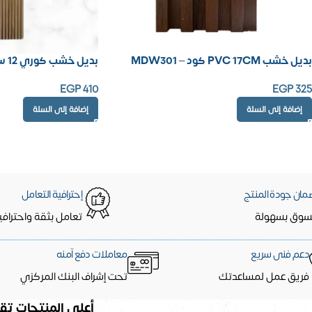
بديل خشب PVC 17CM كود – MDW301
بديل خشب كوري 12 سم – كود LV123-2
EGP
410
EGP
325
إضافة إلى السلة
إضافة إلى السلة
مان جودة المنتج
إحترافية التعامل
سوق بسهولة
تعامل بثقة واحترافي
دعم فنى سريع
معاملات دفع آمنه
فريق عمل لمساعدتك
تحت إشراف البنك المركزي
أعلى المنتجات تقي