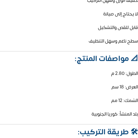
خفيف الوزن وسهل التركيب
لا يحتاج إلى صيانة
قابل للقص والتشكيل
سطح ناعم وسهل التنظيف
📐
مواصفات المنتج:
الطول: 2.80 م
العرض: 18 سم
السُمك: 12 مم
بلد المنشأ: كوريا الجنوبية
🛠️
طريقة التركيب: