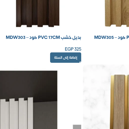
بديل خشب PVC 17CM كود – MDW303
EGP
325
إضافة إلى السلة