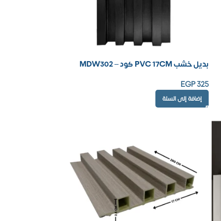
بديل خشب PVC 17CM كود – MDW302
EGP
325
إضافة إلى السلة