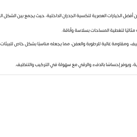
لمصنوع من خامة PS (بولي ستايرين) يُعد من أفضل الخيارات العصرية لتكسية الجدران الداخلية، حيث 
ف، ومقاومة عالية للرطوبة والعفن، مما يجعله مناسبًا بشكل خاص للبيئات ال
ية، ويوفر إحساسًا بالدفء والرقي مع سهولة في التركيب والتنظيف.