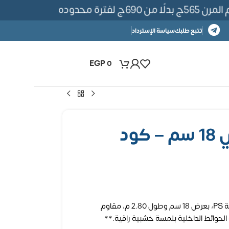
فترة محدوده
تتبع طلبك
سياسة الإسترداد
EGP
0
بديل خشب كوري 18 سم – كود
لوح بديل خشب كوري مستورد من خامة PS، بعرض 18 سم وطول 2.80 م، مقاوم
لحوائط الداخلية بلمسة خشبية راقية.**