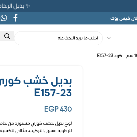
✨ بديل الرخام المرن 565ج بدلًا من 690ج ل
على فيس بوك
E157-23
EGP
430
للرطوبة وسهل التركيب، مثالي لتكسية ا