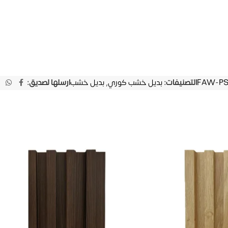
FAW-PS1
التصنيفات:
بديل خشب كوري
,
بديل خشب
ارسلها لصديق: