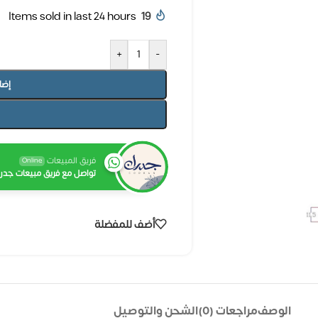
Items sold in last 24 hours
19
+
-
إضا
فريق المبيعات
Online
تواصل مع فريق مبيعات جدرا
أضف للمفضلة
الوصف
مراجعات (0)
الشحن والتوصيل