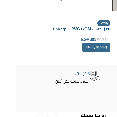
-32%
بديل خشب PVC 17CM – كود 1134
EGP
365
EGP
540
إضافة إلى السلة
إرجاع سهل
إسترد طلبك بكل أمان
روابط تهمك