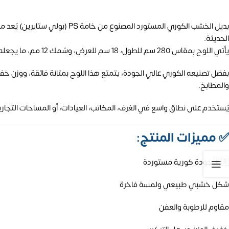
بديل الخشب الكوري المستورد ا
الحديثة.
يأتي اللوح بمقاس 280 سم للطول، 18 سم للعرض، وسُمك 12 مم، ما يجعله مثاليًا لتغطية المساحات بسلاسة وأناقة.
بفضل تصنيعه الكوري عالي الجودة، يتمتع هذا اللوح بمتانة فائقة، ووزن خفي
والمطابخ.
يُستخدم على نطاق واسع في الغرف، المكاتب، العيادات، أو المساحات التجار
✅
مميزات المنتج:
🇰🇷 جودة كورية مستوردة
شكل خشبي طبيعي ولمسة فاخرة
مقاوم للرطوبة والعفن