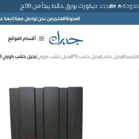
ة🔥 🏡جدد ديكورك بورق حائط يبدأ من 99ج
Skip to navigation
Skip to main content
المدونة
المتجر
من نحن
تواصل معنا
تابعنا 
أقسام الموقع
الرئيسية
/
بديل خشب
/
بديل خشب PS
/
بديل خشب كوري
/
بديل خشب كوري 18 سم – كود E157-23