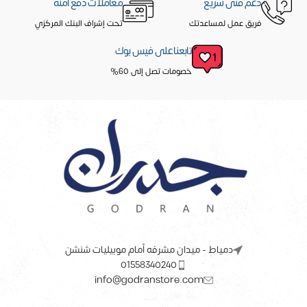
دعم فنى سريع
معاملات دفع آمنه
فريق عمل لمساعدتك
تحت إشراف البنك المركزي
تابعنا على فيس بوك
خصومات تصل إلى 60%
دمياط - ميدان مشرفه أمام موبيليات شنشن
01558340240
info@godranstore.com