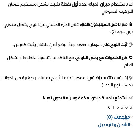
📐
باستخدام ميزان المياه، حدد أول نقطة تثبيت
بشكل مستقيم لضمان
التركيب العمودي.
🧴
ضع لاصق السيليكون/الغراء
على الجزء الخلفي من اللوح بشكل متعرج
(زي حرف S).
🖐️
ثبّت اللوح على الجدار
واضغط جيدًا لبضع ثوانٍ علشان يثبت كويس.
🔁
كرر الخطوات مع باقي الألواح،
مع التأكد من تناسق الخطوط والشكل
العام.
🔩
إذا رغبت بتثبيت إضافي،
ممكن تدعم الألواح بمسامير صغيرة من الجوانب
(حسب نوع الجدار).
✅
استمتع بلمسة ديكور فخمة وسريعة بدون تعب!
01558
مراجعات (0)
الشحن والتوصيل