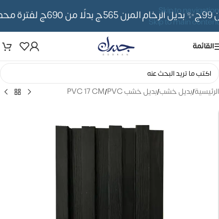
Skip to navigation
✨ بديل الرخام المرن 565ج بدلًا من 690ج لفترة محدوده
Skip to main content
القائمة
الرئيسية
/
بديل خشب
/
بديل خشب PVC
/
PVC 17 CM