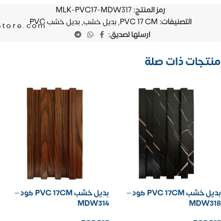
رمز المنتج:
MLK-PVC17-MDW317
التصنيفات:
PVC 17 CM
,
بديل خشب
,
بديل خشب PVC
Store.com
ارسلها لصديق:
منتجات ذات صلة
بديل خشب PVC 17CM كود –
بديل خشب PVC 17CM كود –
MDW314
MDW318