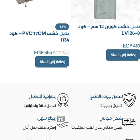
بديل خشب كوري 12 سم – كود
-32%
LV126-8
بديل خشب PVC 17CM – كود
1134
EGP
410
EGP
365
EGP
540
إضافة إلى السلة
إضافة إلى السلة
ضمان جودة المنتج
إحترافية التعامل
تسوق بسهولة
تعامل بثقة واحترافية
شحن مجاني
إرجاع سهل
شحن مجاني على أغلب المنتجات!
إسترد طلبك بكل أمان