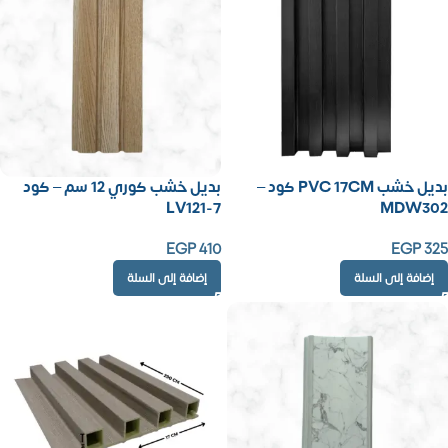
بديل خشب PVC 17CM كود –
بديل خشب كوري 12 سم – كود
LV121-7
MDW302
EGP
410
EGP
325
إضافة إلى السلة
إضافة إلى السلة