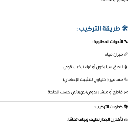
🛠️
طريقة التركيب :
🔧 الأدوات المطلوبة:
📏 ميزان مياه
🧴 لاصق سيليكون أو غراء تركيب قوي
🔩 مسامير (اختياري للتثبيت الإضافي)
✂️ قاطع أو منشار يدوي/كهربائي حسب الحاجة
👣 خطوات التركيب:
🧽
تأكد إن الجدار نظيف وجاف تمامًا.