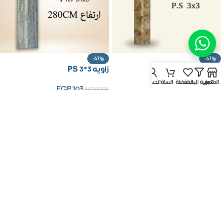
-47%
-47%
زاويه PS 3*3
زاويه PS 3*3
المتجر
تصفية البحث
المفضلة
السلة
الحساب
EGP
103
EGP
103
EGP
194
EGP
194
إضافة إلى السلة
إضافة إلى السلة