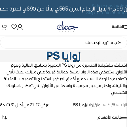
Skip to navigation
✨ بديل الرخام المرن 565ج بدلًا من 690ج لفترة محدوده
Skip to main content
القائمة
زوايا PS
اكتشف تشكيلتنا المتميزة من زوايا PS المميزة بمتانتها العالية وتنوع
الألوان. ستضفي هذه الزوايا لمسة جمالية فريدة على منزلك، حيث تأتي
بتصاميم متنوعة تناسب جميع أذواق الديكور. استمتع بالتصميمات المتينة
والأنيقة، واختر من بين مجموعة واسعة من الألوان التي تعكس أسلوبك
الشخصي
الرئيسية
/
اكسسوار
/
زوايا
/
زوايا PS
عرض 17–31 من أصل 31 نتيجة
قائمة الأقسام