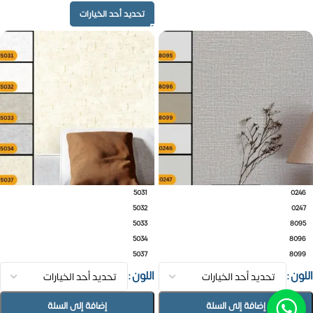
تحديد أحد الخيارات
5031
0246
5032
0247
5033
8095
5034
8096
5037
8099
اللون
اللون
إضافة إلى السلة
إضافة إلى السلة