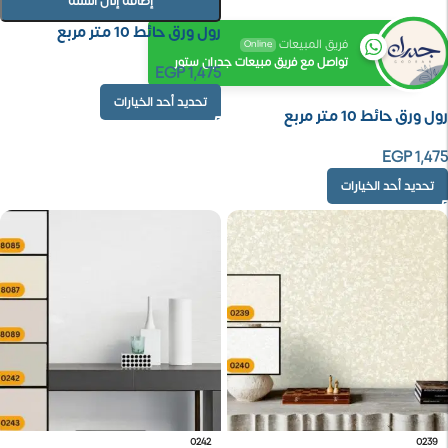
إضافة إلى السلة
رول ورق حائط 10 متر مربع
فريق المبيعات
Online
تواصل مع فريق مبيعات جدران ستور
EGP
1,475
تحديد أحد الخيارات
رول ورق حائط 10 متر مربع
EGP
1,475
تحديد أحد الخيارات
0242
0239