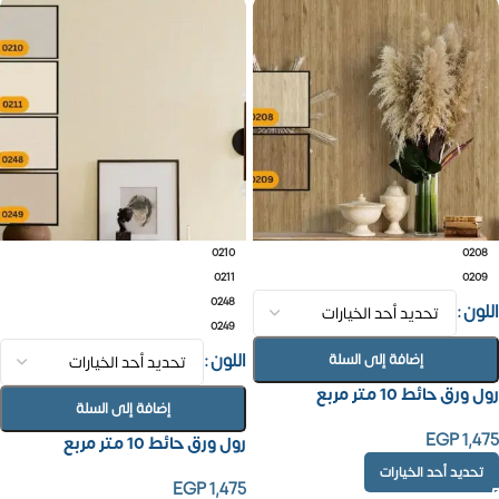
0210
0208
0211
0209
0248
اللون
0249
اللون
إضافة إلى السلة
رول ورق حائط 10 متر مربع
إضافة إلى السلة
EGP
1,475
رول ورق حائط 10 متر مربع
تحديد أحد الخيارات
EGP
1,475