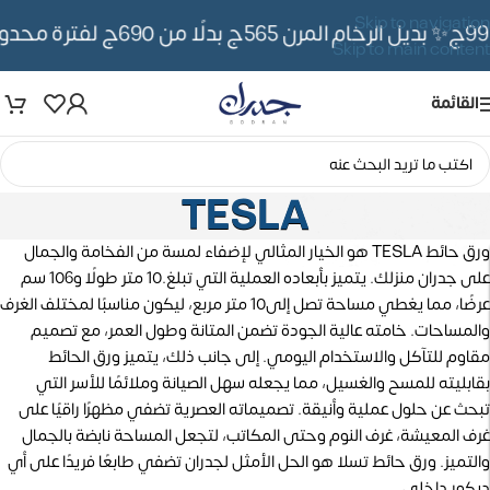
Skip to navigation
✨ بديل الرخام المرن 565ج بدلًا من 690ج لفترة محدوده
Skip to main content
القائمة
TESLA
ورق حائط TESLA هو الخيار المثالي لإضفاء لمسة من الفخامة والجمال
على جدران منزلك. يتميز بأبعاده العملية التي تبلغ.10 متر طولًا و106 سم
عرضًا، مما يغطي مساحة تصل إلى10 متر مربع، ليكون مناسبًا لمختلف الغرف
والمساحات. خامته عالية الجودة تضمن المتانة وطول العمر، مع تصميم
مقاوم للتآكل والاستخدام اليومي. إلى جانب ذلك، يتميز ورق الحائط
بقابليته للمسح والغسيل، مما يجعله سهل الصيانة وملائمًا للأسر التي
تبحث عن حلول عملية وأنيقة. تصميماته العصرية تضفي مظهرًا راقيًا على
غرف المعيشة، غرف النوم وحتى المكاتب، لتجعل المساحة نابضة بالجمال
والتميز. ورق حائط تسلا هو الحل الأمثل لجدران تضفي طابعًا فريدًا على أي
ديكور داخلي