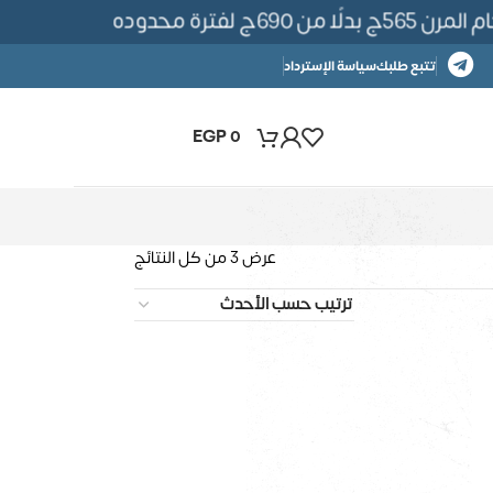
ن 690ج لفترة محدوده
تتبع طلبك
سياسة الإسترداد
EGP
0
عرض ⁦3⁩ من كل النتائج