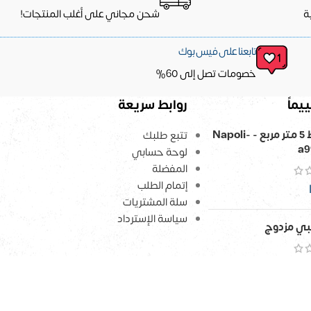
ة
شحن مجاني على أغلب المنتجات!
تابعنا على فيس بوك
خصومات تصل إلى 60%
يماً
روابط سريعة
ورق حائط 5 متر مربع - Napoli-
تتبع طلبك
a9
لوحة حسابي
المفضلة
إتمام الطلب
سلة المشتريات
سياسة الإسترداد
ي مزدوج
EGP
2,174
–
E