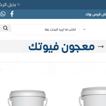
✨ بديل الرخام المرن 565ج بدلًا م
على فيس بوك
معجون فيوتك