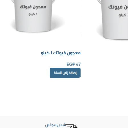
معجون فيوتك 1 كيلو
EGP
47
إضافة إلى السلة
شحن مجاني