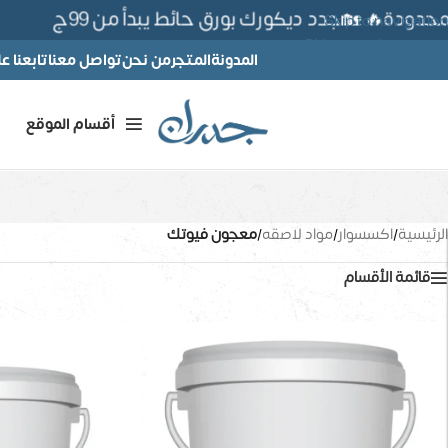
حدودة🔥 🏡جدد ديكورك بورق حائط يبدأ من 99ج
Skip to navigation
Skip to main content
المدونة
المتجر
من نحن
تواصل معنا
تابعنا 
أقسام الموقع
الرئيسية
/
اكسسوار
/
مواد لاصقه
/
معجون فيوتك
قائمة الأقسام