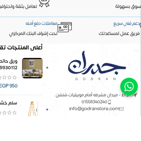
سوق بسهولة
تعامل بثقة واحترافي
دعم فنى سريع
معاملات دفع آمنه
فريق عمل لمساعدتك
تحت إشراف البنك المركزي
أعلى المنتجات تقي
9930112
EGP
950
دمياط - ميدان مشرفه أمام موبيليات شنشن
01558340240
سلم خشب
info@godranstore.com
GP
1,633
جميع الحقوق محفوظة
لـ
جدران ستور للديكور
© 2023
تصميم |
PlanPOS