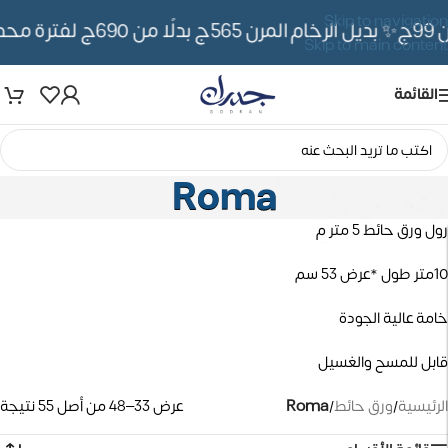
Skip to navigation
✨ بديل الرخام المرن 565ج بدلًا من 690ج لفترة محدوده
Skip to main content
القائمة
Roma
رول ورق حائط 5 متر م
10متر طول *عرض 53 سم
خامة عالية الجودة
قابل للمسح والغسيل
الرئيسية
/
ورق حائط
/
Roma
عرض 33–48 من أصل 55 نتيجة