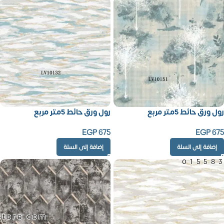
رول ورق حائط 5متر مربع
رول ورق حائط 5متر مربع
EGP
675
EGP
675
إضافة إلى السلة
إضافة إلى السلة
01558
Store.com