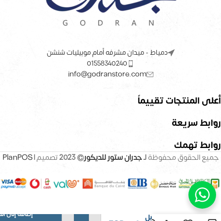
دمياط - ميدان مشرفه أمام موبيليات شنشن
01558340240
info@godranstore.com
أعلى المنتجات تقييماً
روابط سريعة
روابط تهمك
جميع الحقوق محفوظة
لـ
جدران ستور للديكور
© 2023
تصميم |
PlanPOS
كرسي خشب
إضافة إلى ال
زان بمخدع قابل