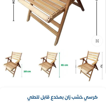
تكبير الصورة
كرسي خشب زان بمخدع قابل للطي