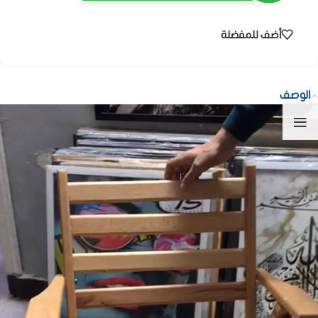
أضف للمفضلة
الوصف
شغل
لفيديو