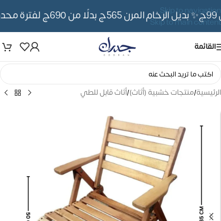
Skip to navigation
✨ بديل الرخام المرن 565ج بدلًا من 690ج لفترة محدوده
Skip to main content
القائمة
الرئيسية
/
منتجات خشبية (أثاث)
/
أثاث قابل للطي