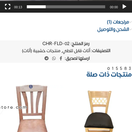
00:13
00:00
مراجعات (1)
الشحن والتوصيل
رمز المنتج:
CHR-FLD-02
التصنيفات:
أثاث قابل للطي
,
منتجات خشبية (أثاث)
ارسلها لصديق:
01558
منتجات ذات صلة
Store.com