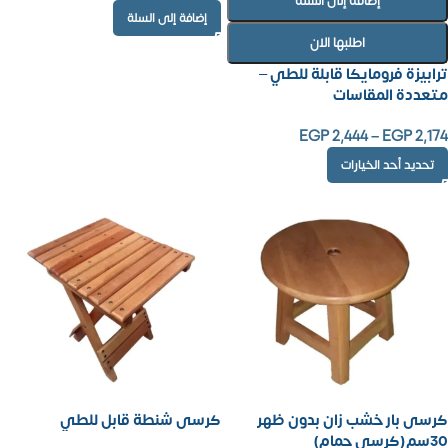
إضافة إلى السلة
إضافة إلى السلة
اطلبها الان
ترابيزة فرومايكا قابلة للطي –
متعددة المقاسات
EGP
2,444
–
EGP
2,174
تحديد أحد الخيارات
كرسى بار خشب زان بدون ظهر
كرسى شنطة قابل للطي
30سم(كرسي حمام)