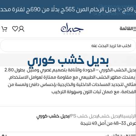
Skip to navigation
✨ بديل الرخام المرن 565ج بدلًا من 690ج لفترة محدوده
Skip to main content
القائمة
بديل خشب كوري
بديل الخشب الكوري – الجودة والأناقة بتصميم عصري ومتين. بطول 2.80
يمنحك مظهر الخشب الطبيعي مع مقاومة ممتازة لعوامل الاستخدام.
مثالي لتجديد المساحات الداخلية والخارجية بإحساس دافئ ولمسة من
الفخامة، مع ضمان ثبات اللون وسهولة التركيب
الرئيسية
/
بديل خشب
/
بديل خشب PS
/
بديل خشب كوري
عرض 33–48 من أصل 49 نتيجة