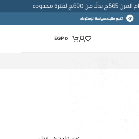
6ج لفترة محدوده
تتبع طلبك
سياسة الإسترداد
EGP
0
عرض ⁦10⁩ من كل النتائج