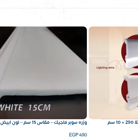
سم
وزره سوبر ماجيك – مقاس 15 سم – لون ابيض
EGP
490