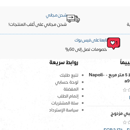
شحن مجاني
ة
شحن مجاني على أغلب المنتجات!
تابعنا على فيس بوك
خصومات تصل إلى 60%
يماً
روابط سريعة
ورق حائط 5 متر مربع - Napoli-
تتبع طلبك
a9
لوحة حسابي
المفضلة
إتمام الطلب
سلة المشتريات
سياسة الإسترداد
ي مزدوج