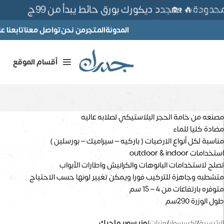
ودة🔥 🏡جدد ديكورك بورق حائط يبدأ من 99ج
Skip to navigation
Skip to main content
المدونة
المتجر
من نحن
تواصل معنا
تابعنا 
أقسام الموقع
مصنعه من خامة الحجر البلاستيكي لصلابه عاليه
مضادة كليا للماء
مناسبة لكل أنواع الارضيات ( باركيه – سيراميك – بورسلين )
استخدامات outdoor & indoor
تصلح لاستخدامات البانوهات والكرانيش واطارات الأبواب
متشطبه وجاهزة للتركيب فورا ويمكن تغيير لونها حسب الاحتياج
متوفره بارتفاعات من 4 – 15 سم
طول الوزرة 290سم
الرئيسية
/
اكسسوار
/
وزرات
/
وزر سوبر ماجيك