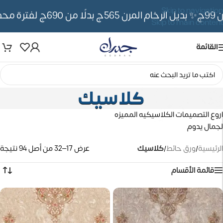
Skip to navigation
✨ بديل الرخام المرن 565ج بدلًا من 690ج لفترة محدوده
Skip to main content
القائمة
كلاسيك
اروع التصميمات الكلاسيكيه المميزه
لجمال يدوم
الرئيسية
/
ورق حائط
/
كلاسيك
عرض 17–32 من أصل 94 نتيجة
قائمة الأقسام