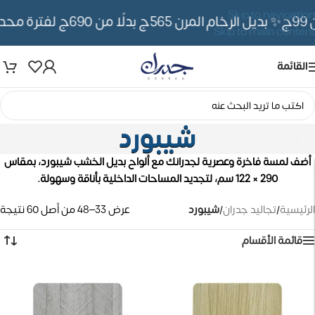
Skip to navigation
✨ بديل الرخام المرن 565ج بدلًا من 690ج لفترة محدوده
Skip to main content
القائمة
شيبورد
أضف لمسة فاخرة وعصرية لجدرانك مع ألواح بديل الخشب شيبورد، بمقاس
290 × 122 سم، لتجديد المساحات الداخلية بأناقة وسهولة.
الرئيسية
/
تجاليد جدران
/
شيبورد
عرض 33–48 من أصل 60 نتيجة
قائمة الأقسام