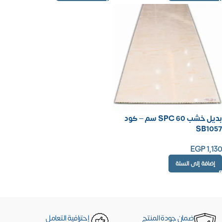
بديل خشب SPC 60 سم – كود
SB1057
EGP
1,130
إضافة إلى السلة
ضمان جودة المنتج
إحترافية التعامل