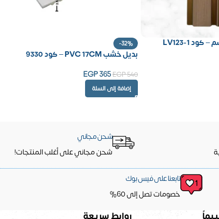
-32%
بديل خشب PVC 17CM – كود 9330
EGP
365
EGP
540
إضافة إلى السلة
شحن مجاني
ة
شحن مجاني على أغلب المنتجات!
تابعنا على فيس بوك
خصومات تصل إلى 60%
يماً
روابط سريعة