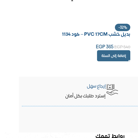
-32%
بديل خشب PVC 17CM – كود 1134
EGP
365
EGP
540
إضافة إلى السلة
إرجاع سهل
إسترد طلبك بكل أمان
روابط تهمك