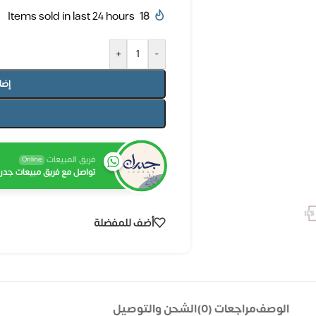
Items sold in last 24 hours
18
+
-
إضا
فريق المبيعات
Online
تواصل مع فريق مبيعات جدرا
أضف للمفضلة
الوصف
مراجعات (0)
الشحن والتوصيل