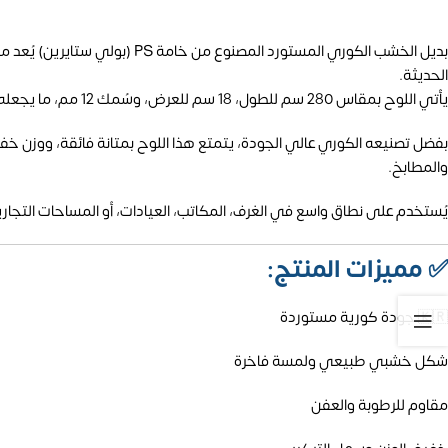
بديل الخشب الكوري المستورد ا
الحديثة.
يأتي اللوح بمقاس 280 سم للطول، 18 سم للعرض، وسُمك 12 مم، ما يجعله مثاليًا لتغطية المساحات بسلاسة وأناقة.
بفضل تصنيعه الكوري عالي الجودة، يتمتع هذا اللوح بمتانة فائقة، ووزن خفي
والمطابخ.
يُستخدم على نطاق واسع في الغرف، المكاتب، العيادات، أو المساحات التجار
✅
مميزات المنتج:
🇰🇷 جودة كورية مستوردة
شكل خشبي طبيعي ولمسة فاخرة
مقاوم للرطوبة والعفن