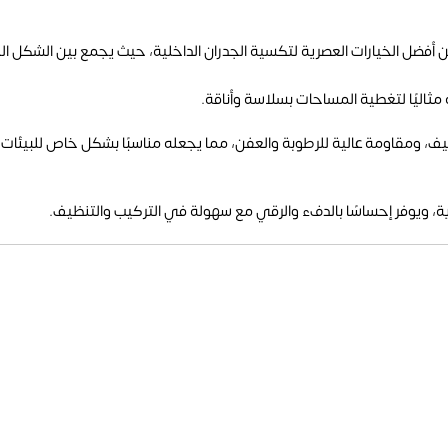
لمصنوع من خامة PS (بولي ستايرين) يُعد من أفضل الخيارات العصرية لتكسية الجدران الداخلية، حيث 
ف، ومقاومة عالية للرطوبة والعفن، مما يجعله مناسبًا بشكل خاص للبيئات ال
ية، ويوفر إحساسًا بالدفء والرقي مع سهولة في التركيب والتنظيف.