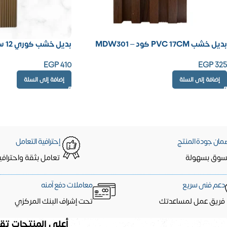
بديل خشب PVC 17CM كود – MDW301
بديل خشب كوري 12 سم – كود LV123-1
EGP
410
EGP
325
إضافة إلى السلة
إضافة إلى السلة
مان جودة المنتج
إحترافية التعامل
سوق بسهولة
تعامل بثقة واحترافي
دعم فنى سريع
معاملات دفع آمنه
فريق عمل لمساعدتك
تحت إشراف البنك المركزي
أعلى المنتجات تقي