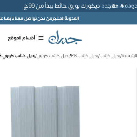
🔥 🏡جدد ديكورك بورق حائط يبدأ من 99ج
Skip to navigation
Skip to main content
المدونة
المتجر
من نحن
تواصل معنا
تابعنا 
أقسام الموقع
الرئيسية
/
بديل خشب
/
بديل خشب PS
/
بديل خشب كوري
/
بديل خشب كوري 18 سم – كود E157-25