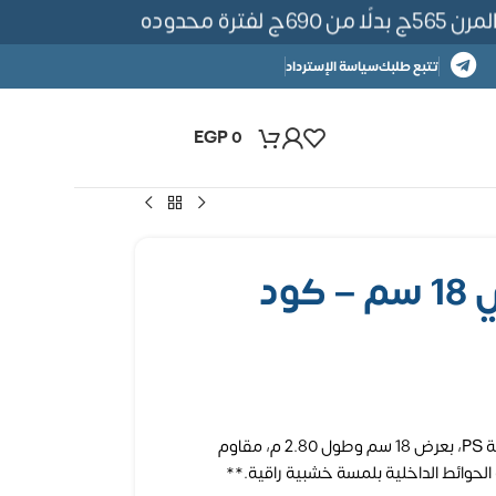
 محدوده
تتبع طلبك
سياسة الإسترداد
EGP
0
بديل خشب كوري 18 سم – كود
لوح بديل خشب كوري مستورد من خامة PS، بعرض 18 سم وطول 2.80 م، مقاوم
لحوائط الداخلية بلمسة خشبية راقية.**