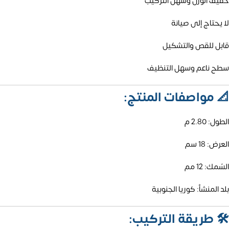
خفيف الوزن وسهل التركيب
لا يحتاج إلى صيانة
قابل للقص والتشكيل
سطح ناعم وسهل التنظيف
📐
مواصفات المنتج:
الطول: 2.80 م
العرض: 18 سم
السُمك: 12 مم
بلد المنشأ: كوريا الجنوبية
🛠️
طريقة التركيب: