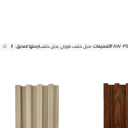
FAW-PS1
التصنيفات:
بديل خشب كوري
,
بديل خشب
ارسلها لصديق: