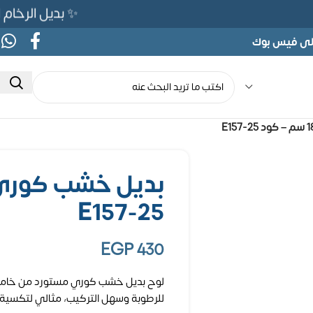
✨ بديل الرخام المرن 565ج بدلًا من 690ج لفترة
على فيس بوك
E157-25
EGP
430
للرطوبة وسهل التركيب، مثالي لتكسية ا