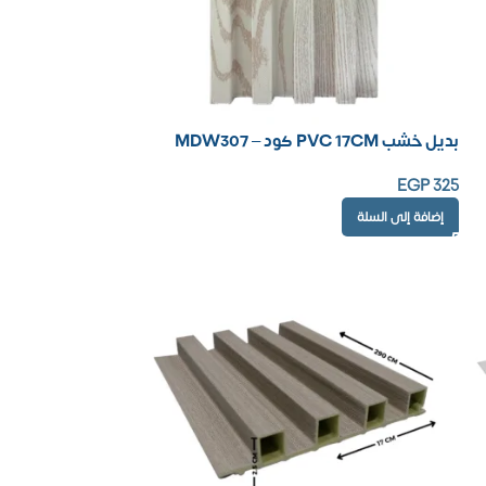
بديل خشب PVC 17CM كود – MDW307
EGP
325
إضافة إلى السلة