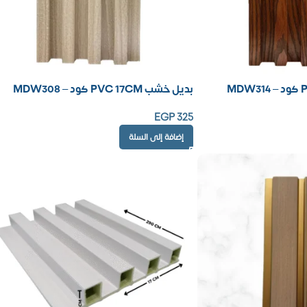
بديل خشب PVC 17CM كود – MDW308
EGP
325
إضافة إلى السلة