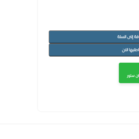
فة إلى السلة
اطلبها الان
ن ستور