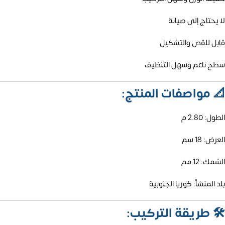
لا يحتاج إلى صيانة
قابل للقص والتشكيل
سطح ناعم وسهل التنظيف
📐
مواصفات المنتج:
الطول: 2.80 م
العرض: 18 سم
السُمك: 12 مم
بلد المنشأ: كوريا الجنوبية
🛠️
طريقة التركيب: