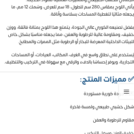
يأتي اللوح بمقاس 280 سم للطول، 18 سم للعرض، وسُمك 12 مم، ما
يجعله مثاليًا لتغطية المساحات بسلاسة وأناقة.
بفضل تصنيعه الكوري عالي الجودة، يتمتع هذا اللوح بمتانة فائقة، ووزن
خفيف، ومقاومة عالية للرطوبة والعفن، مما يجعله مناسبًا بشكل خاص
للبيئات الداخلية المعرضة للبخار أو الرطوبة مثل الممرات والمطابخ.
يُستخدم على نطاق واسع في الغرف، المكاتب، العيادات، أو المساحات
التجارية، ويوفر إحساسًا بالدفء والرقي مع سهولة في التركيب والتنظيف.
✅
مميزات المنتج:
🇰🇷 جودة كورية مستوردة
شكل خشبي طبيعي ولمسة فاخرة
مقاوم للرطوبة والعفن
خفيف الوزن وسهل التركيب