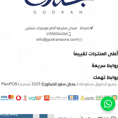
دمياط - ميدان مشرفه أمام موبيليات شنشن
01558340240
info@godranstore.com
أعلى المنتجات تقييماً
روابط سريعة
روابط تهمك
جميع الحقوق محفوظة
لـ
جدران ستور للديكور
© 2023
تصميم |
PlanPOS
إضافة إلى ال
بديل خشب