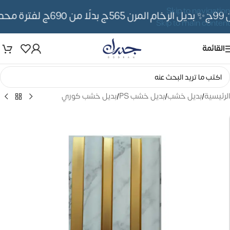
Skip to navigation
✨ بديل الرخام المرن 565ج بدلًا من 690ج لفترة محدوده
Skip to main content
القائمة
الرئيسية
/
بديل خشب
/
بديل خشب PS
/
بديل خشب كوري