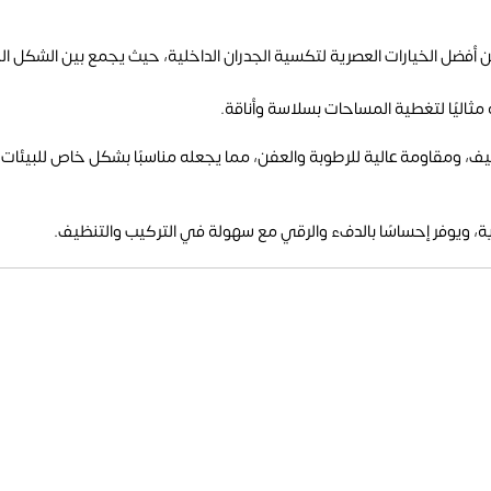
لمصنوع من خامة PS (بولي ستايرين) يُعد من أفضل الخيارات العصرية لتكسية الجدران الداخلية، حيث 
ف، ومقاومة عالية للرطوبة والعفن، مما يجعله مناسبًا بشكل خاص للبيئات ال
ية، ويوفر إحساسًا بالدفء والرقي مع سهولة في التركيب والتنظيف.