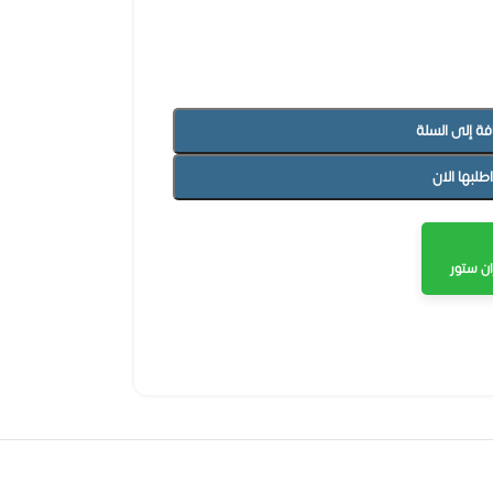
فة إلى السلة
اطلبها الان
ن ستور