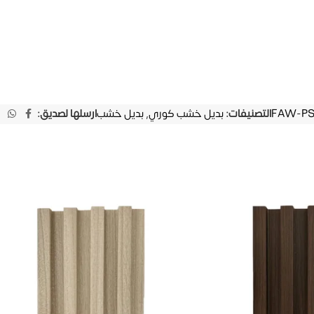
FAW-PS1
التصنيفات:
بديل خشب كوري
,
بديل خشب
ارسلها لصديق: