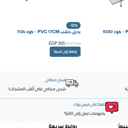
-32%
بديل خشب PVC 17CM – كود 1134
EGP
365
EGP
540
إضافة إلى السلة
شحن مجاني
ة
شحن مجاني على أغلب المنتجات!
تابعنا على فيس بوك
خصومات تصل إلى 60%
يماً
روابط سريعة