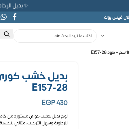
✨ بديل الرخام المرن 565ج بدلًا من 690ج ل
على فيس بوك
E157-28
EGP
430
للرطوبة وسهل التركيب، مثالي لتكسية ا