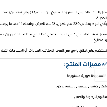
بديل الخشب الكوري المستورد ا
الحديثة.
يأتي اللوح بمقاس 280 سم للطول، 18 سم للعرض، وسُمك 12 مم، ما يجعله مثاليًا لتغطية المساحات بسلاسة وأناقة.
بفضل تصنيعه الكوري عالي الجودة، يتمتع هذا اللوح بمتانة فائقة، ووزن خفي
والمطابخ.
يُستخدم على نطاق واسع في الغرف، المكاتب، العيادات، أو المساحات التجار
✅
مميزات المنتج:
🇰🇷 جودة كورية مستوردة
شكل خشبي طبيعي ولمسة فاخرة
مقاوم للرطوبة والعفن