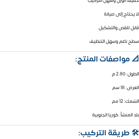
خفيف الوزن وسهل التركيب
لا يحتاج إلى صيانة
قابل للقص والتشكيل
سطح ناعم وسهل التنظيف
📐
مواصفات المنتج:
الطول: 2.80 م
العرض: 18 سم
السُمك: 12 مم
بلد المنشأ: كوريا الجنوبية
🛠️
طريقة التركيب: