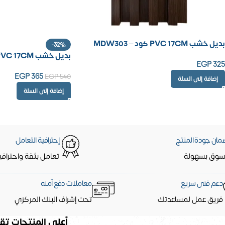
بديل خشب PVC 17CM كود – MDW303
-32%
بديل خشب PVC 17CM – كود 9330
EGP
325
EGP
365
EGP
540
إضافة إلى السلة
إضافة إلى السلة
مان جودة المنتج
إحترافية التعامل
سوق بسهولة
تعامل بثقة واحترافي
دعم فنى سريع
معاملات دفع آمنه
فريق عمل لمساعدتك
تحت إشراف البنك المركزي
أعلى المنتجات تقي