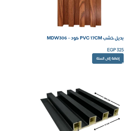
بديل خشب PVC 17CM كود – MDW306
EGP
325
إضافة إلى السلة