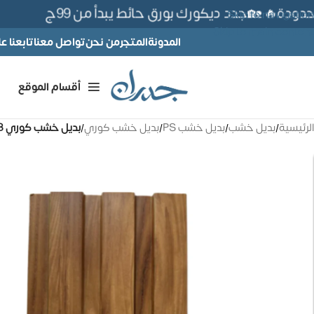
ة🔥 🏡جدد ديكورك بورق حائط يبدأ من 99ج
Skip to navigation
Skip to main content
المدونة
المتجر
من نحن
تواصل معنا
تابعنا 
أقسام الموقع
الرئيسية
/
بديل خشب
/
بديل خشب PS
/
بديل خشب كوري
/
بديل خشب كوري 18 سم – كود E157-28