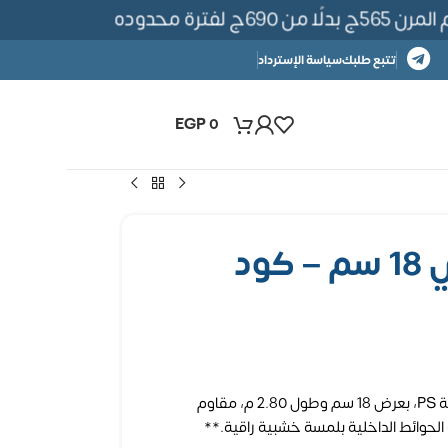
فترة محدوده
تتبع طلبك
سياسة الإسترداد
EGP
0
بديل خشب كوري 18 سم – كود
لوح بديل خشب كوري مستورد من خامة PS، بعرض 18 سم وطول 2.80 م، مقاوم
لحوائط الداخلية بلمسة خشبية راقية.**