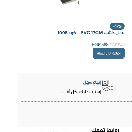
-32%
بديل خشب PVC 17CM – كود 1005
EGP
365
EGP
540
إضافة إلى السلة
إرجاع سهل
إسترد طلبك بكل أمان
روابط تهمك