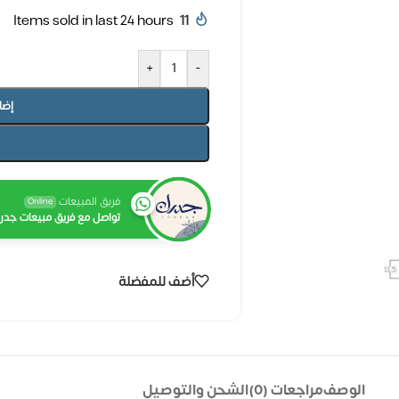
Items sold in last 24 hours
11
+
-
إضا
فريق المبيعات
Online
تواصل مع فريق مبيعات جدرا
أضف للمفضلة
الوصف
مراجعات (0)
الشحن والتوصيل