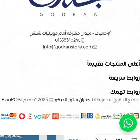
دمياط - ميدان مشرفه أمام موبيليات شنشن
01558340240
info@godranstore.com
أعلى المنتجات تقييماً
روابط سريعة
روابط تهمك
جميع الحقوق محفوظة
لـ
جدران ستور للديكور
© 2023
تصميم |
PlanPOS
إضافة إلى ال
بديل خشب