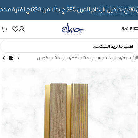
Skip to navigation
✨ بديل الرخام المرن 565ج بدلًا من 690ج لفترة محدوده
Skip to main content
القائمة
الرئيسية
/
بديل خشب
/
بديل خشب PS
/
بديل خشب كوري