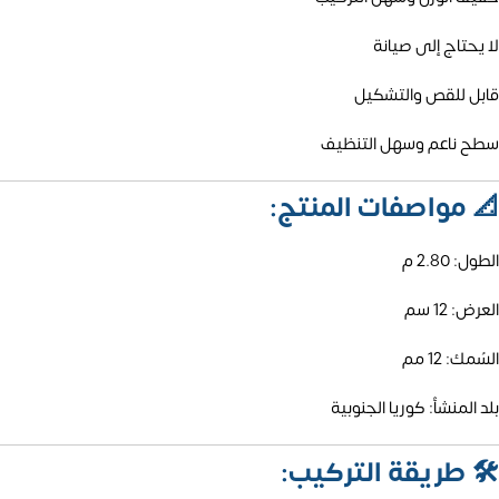
لا يحتاج إلى صيانة
قابل للقص والتشكيل
سطح ناعم وسهل التنظيف
📐
مواصفات المنتج:
الطول: 2.80 م
العرض: 12 سم
السُمك: 12 مم
بلد المنشأ: كوريا الجنوبية
🛠️
طريقة التركيب: