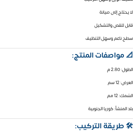
لا يحتاج إلى صيانة
قابل للقص والتشكيل
سطح ناعم وسهل التنظيف
📐
مواصفات المنتج:
الطول: 2.80 م
العرض: 12 سم
السُمك: 12 مم
بلد المنشأ: كوريا الجنوبية
🛠️
طريقة التركيب: