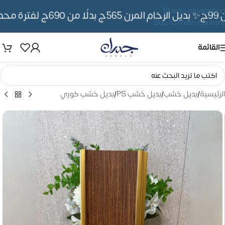
Skip to navigation
✨ بديل الرخام المرن 565ج بدلًا من 690ج لفترة محدوده
Skip to main content
القائمة
الرئيسية
/
بديل خشب
/
بديل خشب PS
/
بديل خشب كوري