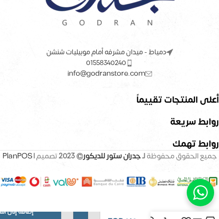
دمياط - ميدان مشرفه أمام موبيليات شنشن
01558340240
info@godranstore.com
أعلى المنتجات تقييماً
روابط سريعة
روابط تهمك
جميع الحقوق محفوظة
لـ
جدران ستور للديكور
© 2023
تصميم |
PlanPOS
إضافة إلى ال
بديل خشب