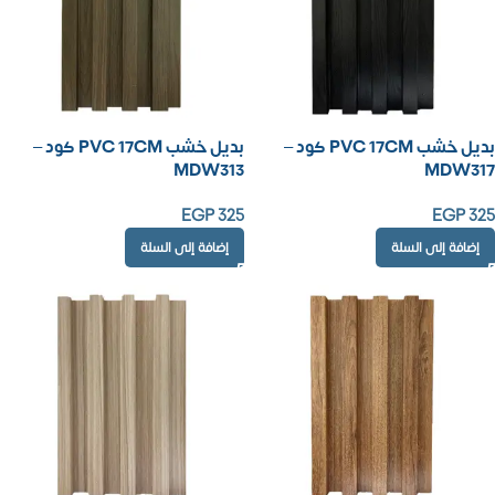
بديل خشب PVC 17CM كود –
بديل خشب PVC 17CM كود –
MDW313
MDW317
EGP
325
EGP
325
إضافة إلى السلة
إضافة إلى السلة