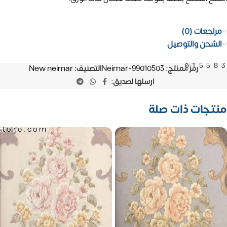
مراجعات (0)
الشحن والتوصيل
01558
رمز المنتج:
Neimar-99010503
التصنيف:
New neimar
ارسلها لصديق:
منتجات ذات صلة
Store.com