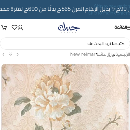
Skip to navigation
✨ بديل الرخام المرن 565ج بدلًا من 690ج لفترة محدوده
Skip to main content
القائمة
الرئيسية
/
ورق حائط
/
New neimar