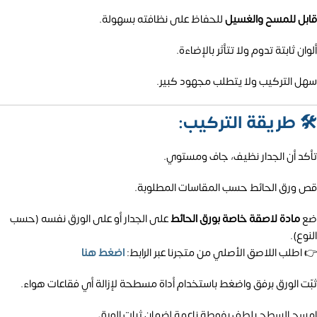
قابل للمسح والغسيل
للحفاظ على نظافته بسهولة.
ألوان ثابتة تدوم ولا تتأثر بالإضاءة.
سهل التركيب ولا يتطلب مجهود كبير.
🛠️
طريقة التركيب:
تأكد أن الجدار نظيف، جاف ومستوي.
قص ورق الحائط حسب المقاسات المطلوبة.
ضع
مادة لاصقة خاصة بورق الحائط
على الجدار أو على الورق نفسه (حسب
النوع).
👉 اطلب اللاصق الأصلي من متجرنا عبر الرابط:
اضغط هنا
ثبّت الورق برفق واضغط باستخدام أداة مسطحة لإزالة أي فقاعات هواء.
امسح السطح بلطف بفوطة ناعمة لضمان ثبات الورق.