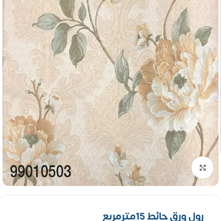
تكبير الصورة
رول ورق حائط 15مترمربع