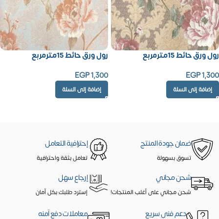
رول ورق حائط 15مترمربع
رول ورق حائط 15مترمربع
EGP
1,300
EGP
1,300
إضافة إلى السلة
إضافة إلى السلة
ضمان جودة المنتج
إحترافية التعامل
تسوق بسهولة
تعامل بثقة واحترافية
شحن مجاني
إرجاع سهل
شحن مجاني على أغلب المنتجات!
إسترد طلبك بكل أمان
دعم فنى سريع
معاملات دفع آمنه