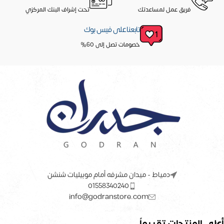
فريق عمل لمساعدتك
تحت إشراف البنك المركزي
تابعنا على فيس بوك
خصومات تصل إلى 60%
دمياط - ميدان مشرفه أمام موبيليات شنشن
01558340240
info@godranstore.com
أعلى المنتجات تقييماً