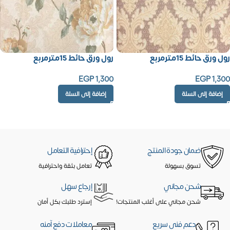
رول ورق حائط 15مترمربع
رول ورق حائط 15مترمربع
EGP
1,300
EGP
1,300
إضافة إلى السلة
إضافة إلى السلة
ضمان جودة المنتج
إحترافية التعامل
تسوق بسهولة
تعامل بثقة واحترافية
شحن مجاني
إرجاع سهل
شحن مجاني على أغلب المنتجات!
إسترد طلبك بكل أمان
دعم فنى سريع
معاملات دفع آمنه