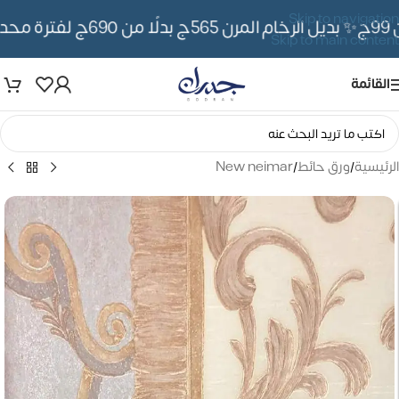
Skip to navigation
✨ بديل الرخام المرن 565ج بدلًا من 690ج لفترة محدوده
Skip to main content
القائمة
الرئيسية
/
ورق حائط
/
New neimar