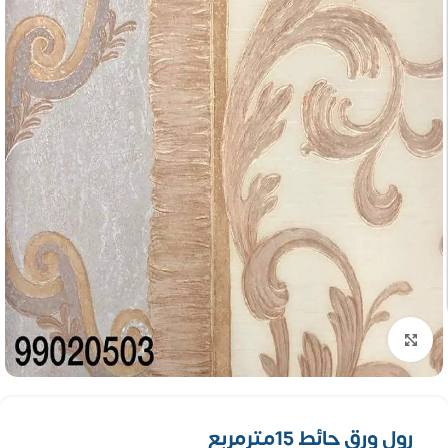
تكبير الصورة
رول ورق حائط 15مترمربع