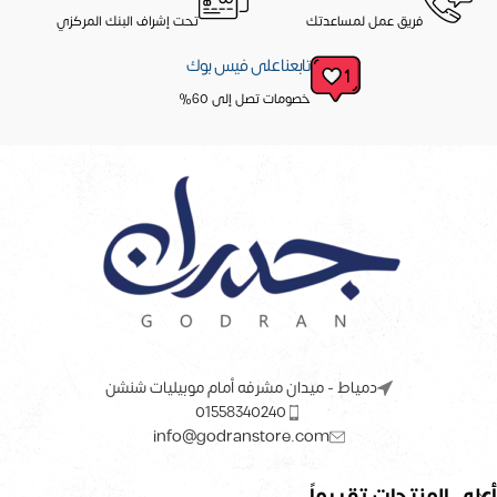
فريق عمل لمساعدتك
تحت إشراف البنك المركزي
تابعنا على فيس بوك
خصومات تصل إلى 60%
دمياط - ميدان مشرفه أمام موبيليات شنشن
01558340240
info@godranstore.com
أعلى المنتجات تقييماً