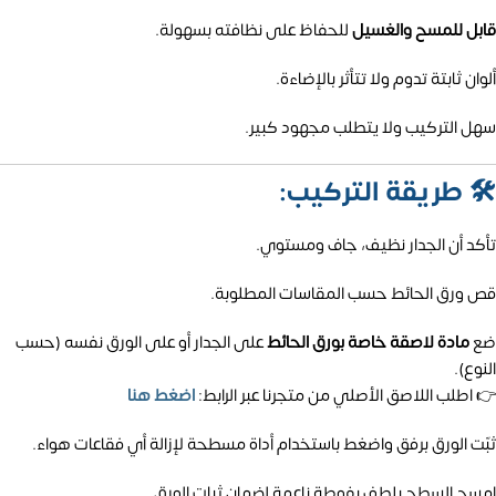
قابل للمسح والغسيل
للحفاظ على نظافته بسهولة.
ألوان ثابتة تدوم ولا تتأثر بالإضاءة.
سهل التركيب ولا يتطلب مجهود كبير.
🛠️
طريقة التركيب:
تأكد أن الجدار نظيف، جاف ومستوي.
قص ورق الحائط حسب المقاسات المطلوبة.
ضع
مادة لاصقة خاصة بورق الحائط
على الجدار أو على الورق نفسه (حسب
النوع).
👉 اطلب اللاصق الأصلي من متجرنا عبر الرابط:
اضغط هنا
ثبّت الورق برفق واضغط باستخدام أداة مسطحة لإزالة أي فقاعات هواء.
امسح السطح بلطف بفوطة ناعمة لضمان ثبات الورق.