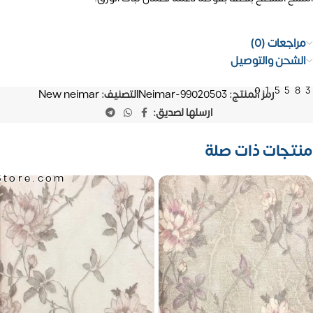
مراجعات (0)
الشحن والتوصيل
01558
رمز المنتج:
Neimar-99020503
التصنيف:
New neimar
ارسلها لصديق:
منتجات ذات صلة
Store.com