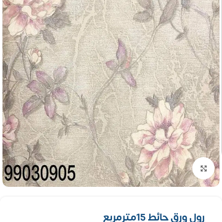
تكبير الصورة
رول ورق حائط 15مترمربع