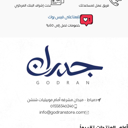
فريق عمل لمساعدتك
تحت إشراف البنك المركزي
تابعنا على فيس بوك
خصومات تصل إلى 60%
دمياط - ميدان مشرفه أمام موبيليات شنشن
01558340240
info@godranstore.com
أعلى المنتجات تقييماً