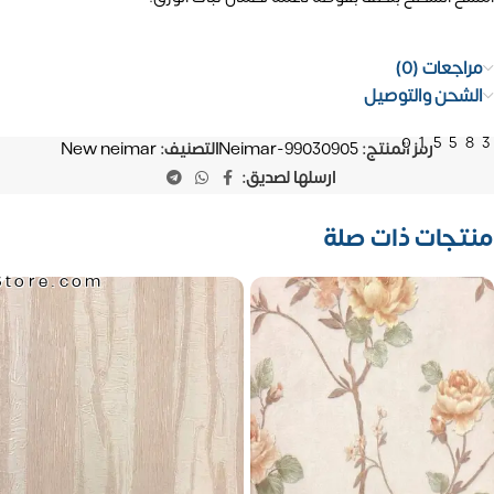
مراجعات (0)
الشحن والتوصيل
01558
رمز المنتج:
Neimar-99030905
التصنيف:
New neimar
ارسلها لصديق:
منتجات ذات صلة
Store.com