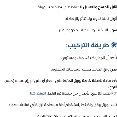
قابل للمسح والغسيل
للحفاظ على نظافته بسهولة.
ألوان ثابتة تدوم ولا تتأثر بالإضاءة.
سهل التركيب ولا يتطلب مجهود كبير.
🛠️
طريقة التركيب:
تأكد أن الجدار نظيف، جاف ومستوي.
قص ورق الحائط حسب المقاسات المطلوبة.
ضع
مادة لاصقة خاصة بورق الحائط
على الجدار أو على الورق نفسه (حسب
النوع).
👉 اطلب اللاصق الأصلي من متجرنا عبر الرابط:
اضغط هنا
ثبّت الورق برفق واضغط باستخدام أداة مسطحة لإزالة أي فقاعات هواء.
امسح السطح بلطف بفوطة ناعمة لضمان ثبات الورق.