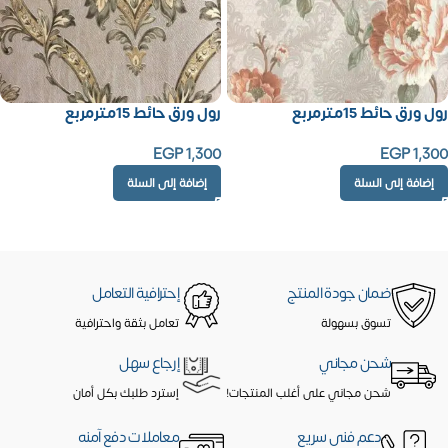
رول ورق حائط 15مترمربع
رول ورق حائط 15مترمربع
EGP
1,300
EGP
1,300
إضافة إلى السلة
إضافة إلى السلة
ضمان جودة المنتج
إحترافية التعامل
تسوق بسهولة
تعامل بثقة واحترافية
شحن مجاني
إرجاع سهل
شحن مجاني على أغلب المنتجات!
إسترد طلبك بكل أمان
دعم فنى سريع
معاملات دفع آمنه