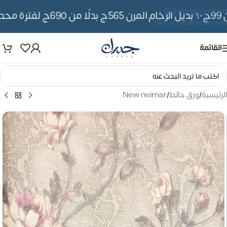
Skip to navigation
✨ بديل الرخام المرن 565ج بدلًا من 690ج لفترة محدوده
Skip to main content
القائمة
الرئيسية
/
ورق حائط
/
New neimar