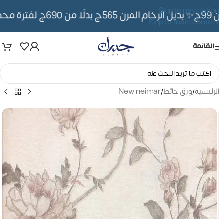
Skip to navigation
✨ بديل الرخام المرن 565ج بدلًا من 690ج لفترة محدوده
Skip to main content
القائمة
الرئيسية
/
ورق حائط
/
New neimar