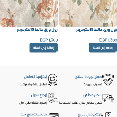
رول ورق حائط 15مترمربع
رول ورق حائط 15مترمربع
EGP
1,300
EGP
1,300
إضافة إلى السلة
إضافة إلى السلة
ضمان جودة المنتج
إحترافية التعامل
تسوق بسهولة
تعامل بثقة واحترافية
شحن مجاني
إرجاع سهل
شحن مجاني على أغلب المنتجات!
إسترد طلبك بكل أمان
دعم فنى سريع
معاملات دفع آمنه