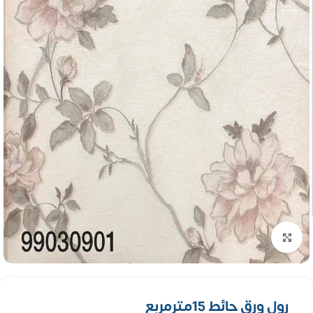
تكبير الصورة
رول ورق حائط 15مترمربع