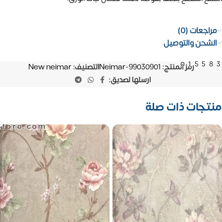
مراجعات (0)
الشحن والتوصيل
01558
رمز المنتج:
Neimar-99030901
التصنيف:
New neimar
ارسلها لصديق:
منتجات ذات صلة
Store.com