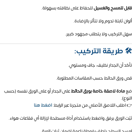
قابل للمسح والغسيل
للحفاظ على نظافته بسهولة.
ألوان ثابتة تدوم ولا تتأثر بالإضاءة.
سهل التركيب ولا يتطلب مجهود كبير.
🛠️
طريقة التركيب:
تأكد أن الجدار نظيف، جاف ومستوي.
قص ورق الحائط حسب المقاسات المطلوبة.
ضع
مادة لاصقة خاصة بورق الحائط
على الجدار أو على الورق نفسه (حسب
النوع).
👉 اطلب اللاصق الأصلي من متجرنا عبر الرابط:
اضغط هنا
ثبّت الورق برفق واضغط باستخدام أداة مسطحة لإزالة أي فقاعات هواء.
امسح السطح بلطف بفوطة ناعمة لضمان ثبات الورق.