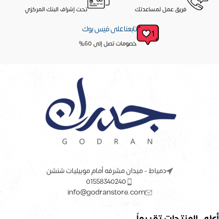
فريق عمل لمساعدتك
تحت إشراف البنك المركزي
تابعنا على فيس بوك
خصومات تصل إلى 60%
دمياط - ميدان مشرفه أمام موبيليات شنشن
01558340240
info@godranstore.com
أعلى المنتجات تقييماً