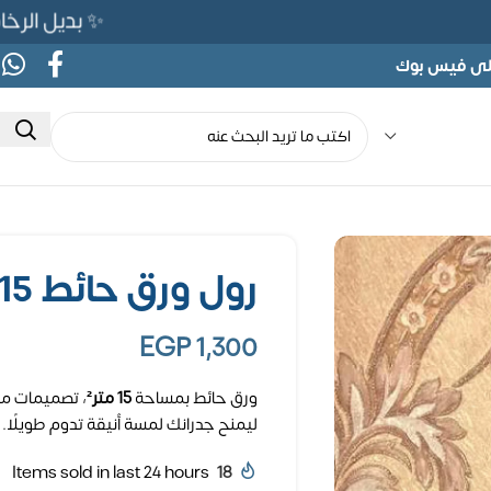
✨ بديل الرخام المرن 565ج بدلًا من 690ج لف
على فيس بوك
رول ورق حائط 15مترمربع
EGP
1,300
ورق حائط بمساحة
15 متر²
، تصميمات مت
ليمنح جدرانك لمسة أنيقة تدوم طويلًا.
Items sold in last 24 hours
18