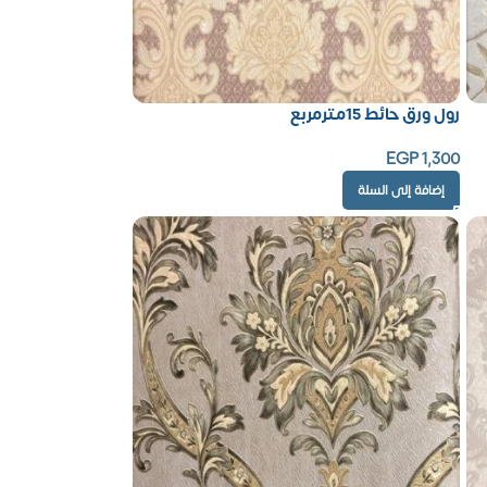
رول ورق حائط 15مترمربع
EGP
1,300
إضافة إلى السلة