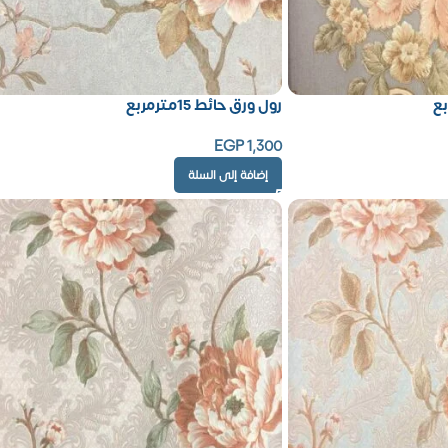
رول ورق حائط 15مترمربع
EGP
1,300
إضافة إلى السلة