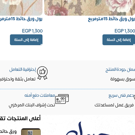
رول ورق حائط 15مترمربع
رول ورق حائط 15مترمربع
EGP
1,300
EGP
1,300
إضافة إلى السلة
إضافة إلى السلة
مان جودة المنتج
إحترافية التعامل
سوق بسهولة
تعامل بثقة واحترافي
دعم فنى سريع
معاملات دفع آمنه
فريق عمل لمساعدتك
تحت إشراف البنك المركزي
أعلى المنتجات تقي