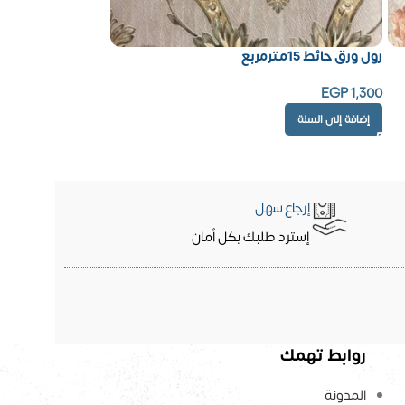
رول ورق حائط 15مترمربع
EGP
1,300
إضافة إلى السلة
إرجاع سهل
إسترد طلبك بكل أمان
روابط تهمك
المدونة