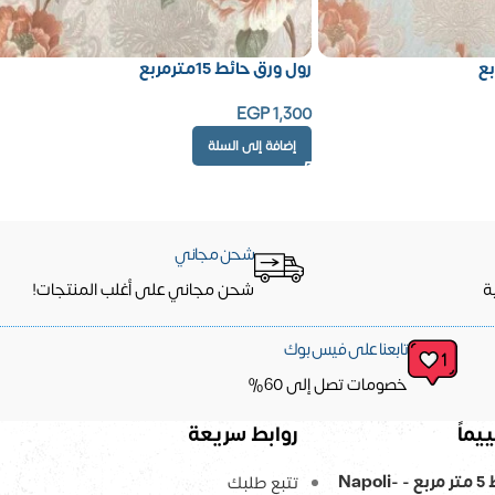
رول ورق حائط 15مترمربع
EGP
1,300
إضافة إلى السلة
شحن مجاني
ة
شحن مجاني على أغلب المنتجات!
تابعنا على فيس بوك
خصومات تصل إلى 60%
يماً
روابط سريعة
ورق حائط 5 متر مربع - Napoli-
تتبع طلبك