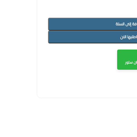
فة إلى السلة
اطلبها الان
ن ستور