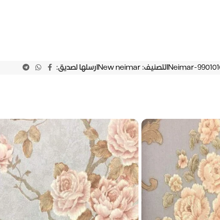
Neimar-990101
التصنيف:
New neimar
ارسلها لصديق: