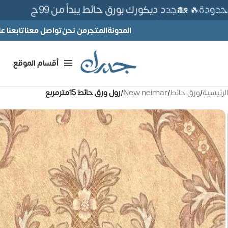
ة🔥 🏡جدد ديكورك بورق حائط يبدأ من 99ج
Skip to navigation
Skip to main content
المدونة
المتجر
من نحن
تواصل معنا
تابعنا 
أقسام الموقع
الرئيسية
/
ورق حائط
/
New neimar
/
رول ورق حائط 15مترمربع