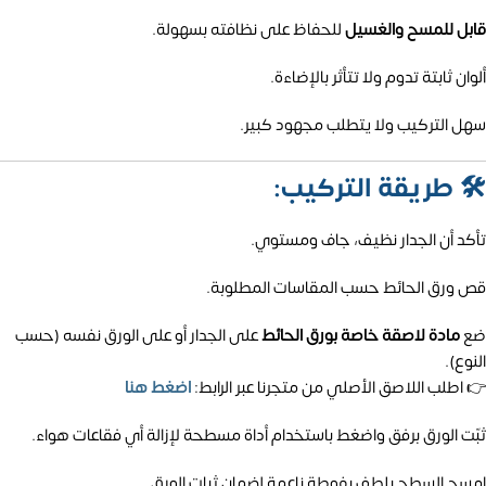
قابل للمسح والغسيل
للحفاظ على نظافته بسهولة.
ألوان ثابتة تدوم ولا تتأثر بالإضاءة.
سهل التركيب ولا يتطلب مجهود كبير.
🛠️
طريقة التركيب:
تأكد أن الجدار نظيف، جاف ومستوي.
قص ورق الحائط حسب المقاسات المطلوبة.
ضع
مادة لاصقة خاصة بورق الحائط
على الجدار أو على الورق نفسه (حسب
النوع).
👉 اطلب اللاصق الأصلي من متجرنا عبر الرابط:
اضغط هنا
ثبّت الورق برفق واضغط باستخدام أداة مسطحة لإزالة أي فقاعات هواء.
امسح السطح بلطف بفوطة ناعمة لضمان ثبات الورق.