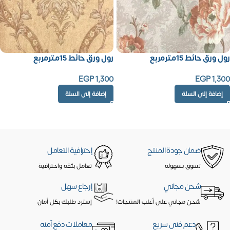
رول ورق حائط 15مترمربع
رول ورق حائط 15مترمربع
EGP
1,300
EGP
1,300
إضافة إلى السلة
إضافة إلى السلة
ضمان جودة المنتج
إحترافية التعامل
تسوق بسهولة
تعامل بثقة واحترافية
شحن مجاني
إرجاع سهل
شحن مجاني على أغلب المنتجات!
إسترد طلبك بكل أمان
دعم فنى سريع
معاملات دفع آمنه