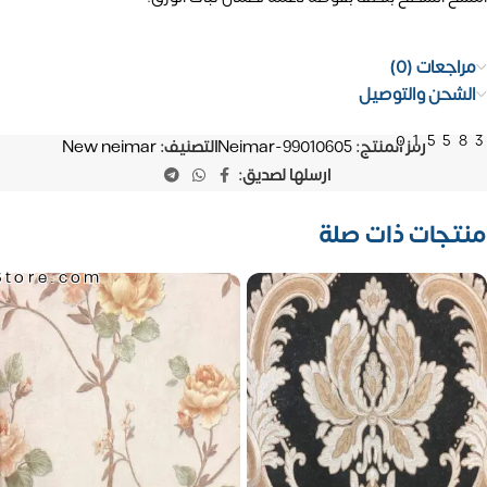
مراجعات (0)
الشحن والتوصيل
01558
رمز المنتج:
Neimar-99010605
التصنيف:
New neimar
ارسلها لصديق:
منتجات ذات صلة
Store.com