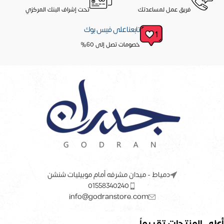
فريق عمل لمساعدتك
تحت إشراف البنك المركزي
تابعنا على فيس بوك
خصومات تصل إلى 60%
دمياط - ميدان مشرفه أمام موبيليات شنشن
01558340240
info@godranstore.com
أعلى المنتجات تقييماً