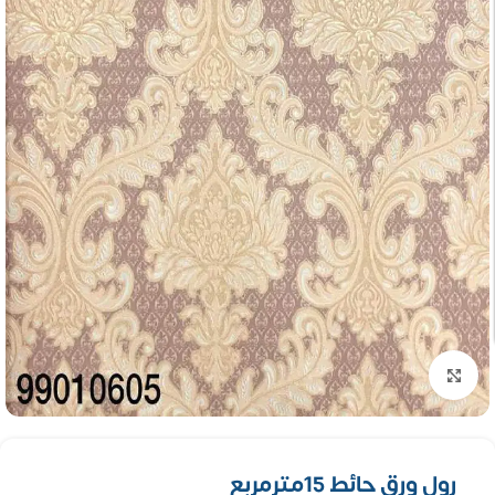
تكبير الصورة
رول ورق حائط 15مترمربع