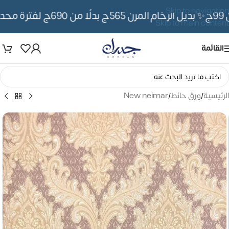
Skip to navigation
✨ بديل الرخام المرن 565ج بدلًا من 690ج لفترة محدوده
Skip to main content
القائمة
الرئيسية
/
ورق حائط
/
New neimar