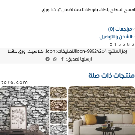
امسح السطح بلطف بفوطة ناعمة لضمان ثبات الورق.
مراجعات (0)
الشحن والتوصيل
01558
رمز المنتج:
Icon-99924204
التصنيفات:
Icon
,
كلاسيك
,
ورق حائط
ارسلها لصديق:
منتجات ذات صلة
Store.com