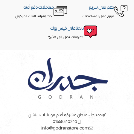
دعم فنى سريع
معاملات دفع آمنه
فريق عمل لمساعدتك
تحت إشراف البنك المركزي
تابعنا على فيس بوك
خصومات تصل إلى 60%
دمياط - ميدان مشرفه أمام موبيليات شنشن
01558340240
info@godranstore.com