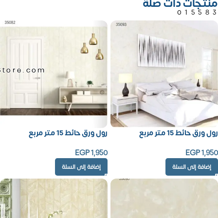
منتجات ذات صلة
01558
Store.com
رول ورق حائط 15 متر مربع
رول ورق حائط 15 متر مربع
EGP
1,950
EGP
1,950
إضافة إلى السلة
إضافة إلى السلة