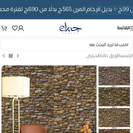
Skip to navigation
✨ بديل الرخام المرن 565ج بدلًا من 690ج لفترة محدوده
Skip to main content
القائمة
الرئيسية
/
ورق حائط
/
حجرى