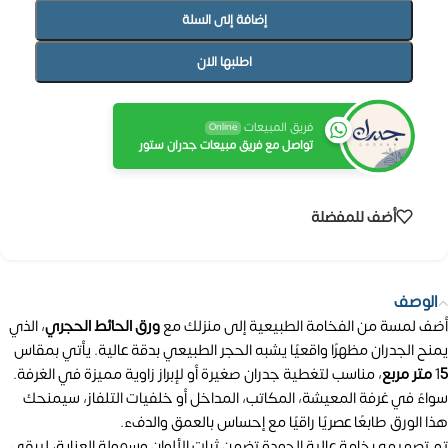
إضافة إلى السلة
اطلبها الان
فريق المبيعات
Online
تواصل مع فريق مبيعات جدران ستور
أضف للمفضلة
الوصف
أضف لمسة من الفخامة الطبيعية إلى منزلك مع
ورق الحائط الحجري
، الذي
يمنح الجدران مظهرًا واقعيًا يشبه الحجر الطبيعي بدقة عالية. يأتي بمقاس
5 متر مربع
1
، مناسب لتغطية جدران صغيرة أو لإبراز زاوية مميزة في الغرفة.
سواءً في غرفة المعيشة، المكاتب، المداخل أو خلفيات التلفاز، سيمنحك
هذا الورق طابعًا عصريًا راقيًا مع إحساس بالعمق والدفء.
تم تصميمه بخامة عالية الجودة تضمن ثبات الألوان وسهولة العناية، ليبقى