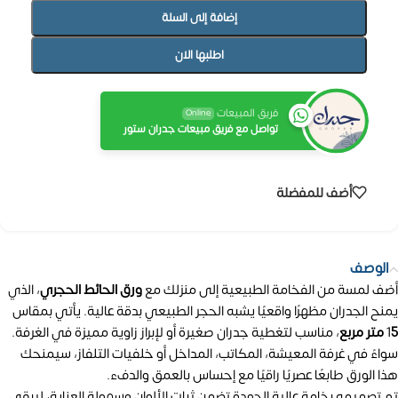
إضافة إلى السلة
اطلبها الان
فريق المبيعات
Online
تواصل مع فريق مبيعات جدران ستور
أضف للمفضلة
الوصف
أضف لمسة من الفخامة الطبيعية إلى منزلك مع
ورق الحائط الحجري
، الذي
يمنح الجدران مظهرًا واقعيًا يشبه الحجر الطبيعي بدقة عالية. يأتي بمقاس
5 متر مربع
1
، مناسب لتغطية جدران صغيرة أو لإبراز زاوية مميزة في الغرفة.
سواءً في غرفة المعيشة، المكاتب، المداخل أو خلفيات التلفاز، سيمنحك
هذا الورق طابعًا عصريًا راقيًا مع إحساس بالعمق والدفء.
تم تصميمه بخامة عالية الجودة تضمن ثبات الألوان وسهولة العناية، ليبقى