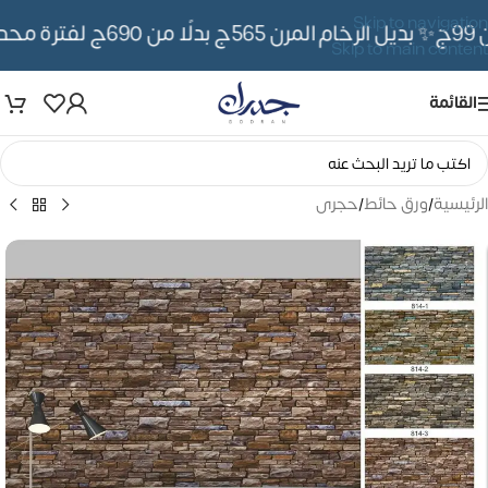
Skip to navigation
✨ بديل الرخام المرن 565ج بدلًا من 690ج لفترة محدوده
Skip to main content
القائمة
الرئيسية
/
ورق حائط
/
حجرى