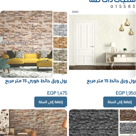
منتجات ذات صلة
01558
Store.com
رول ورق حائط 15 متر مربع
رول ورق حائط كورى 15 متر مربع
EGP
1,475
EGP
1,950
إضافة إلى السلة
إضافة إلى السلة