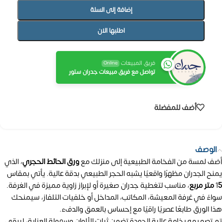
إضافة إلى السلة
اطلبها الان
فريق المبيعات
Online
تواصل مع فريق مبيعات جدران ستور
أضف للمفضلة
الوصف
أضف لمسة من الفخامة الطبيعية إلى منزلك مع
ورق الحائط الحجري
، الذي
يمنح الجدران مظهرًا واقعيًا يشبه الحجر الطبيعي بدقة عالية. يأتي بمقاس
5 متر مربع
1
، مناسب لتغطية جدران صغيرة أو لإبراز زاوية مميزة في الغرفة.
سواءً في غرفة المعيشة، المكاتب، المداخل أو خلفيات التلفاز، سيمنحك
هذا الورق طابعًا عصريًا راقيًا مع إحساس بالعمق والدفء.
تم تصميمه بخامة عالية الجودة تضمن ثبات الألوان وسهولة العناية، ليبقى