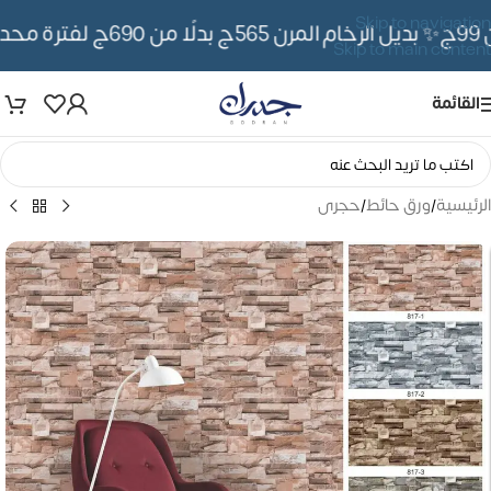
Skip to navigation
✨ بديل الرخام المرن 565ج بدلًا من 690ج لفترة محدوده
Skip to main content
القائمة
الرئيسية
/
ورق حائط
/
حجرى