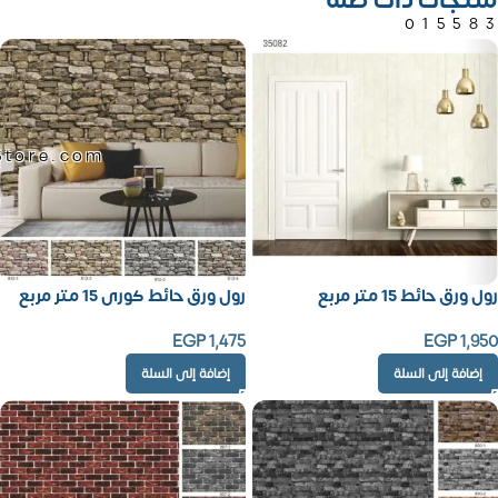
منتجات ذات صلة
01558
Store.com
رول ورق حائط 15 متر مربع
رول ورق حائط كورى 15 متر مربع
EGP
1,475
EGP
1,950
إضافة إلى السلة
إضافة إلى السلة