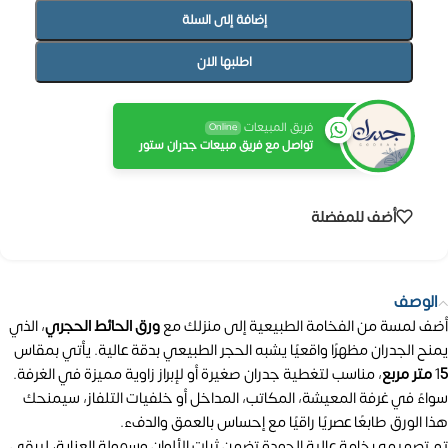
إضافة إلى السلة
اطلبها الان
فريق المبيعات
Online
تواصل مع فريق مبيعات جدران ستور
أضف للمفضلة
الوصف
أضف لمسة من الفخامة الطبيعية إلى منزلك مع
ورق الحائط الحجري
، الذي
يمنح الجدران مظهرًا واقعيًا يشبه الحجر الطبيعي بدقة عالية. يأتي بمقاس
5 متر مربع
1
، مناسب لتغطية جدران صغيرة أو لإبراز زاوية مميزة في الغرفة.
سواءً في غرفة المعيشة، المكاتب، المداخل أو خلفيات التلفاز، سيمنحك
هذا الورق طابعًا عصريًا راقيًا مع إحساس بالعمق والدفء.
تم تصميمه بخامة عالية الجودة تضمن ثبات الألوان وسهولة العناية، ليبقى