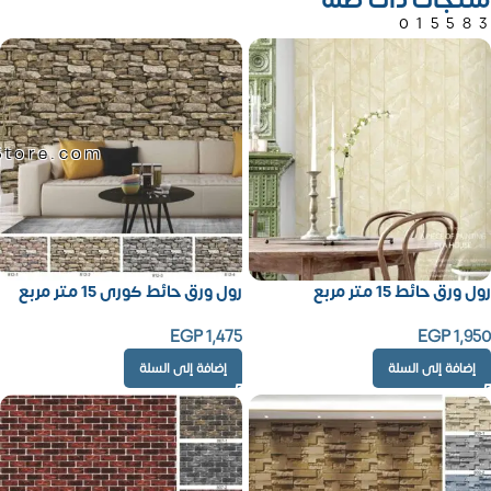
منتجات ذات صلة
01558
Store.com
رول ورق حائط 15 متر مربع
رول ورق حائط كورى 15 متر مربع
EGP
1,475
EGP
1,950
إضافة إلى السلة
إضافة إلى السلة