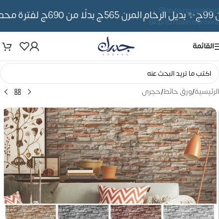
Skip to navigation
✨ بديل الرخام المرن 565ج بدلًا من 690ج لفترة محدوده
Skip to main content
القائمة
الرئيسية
/
ورق حائط
/
حجرى