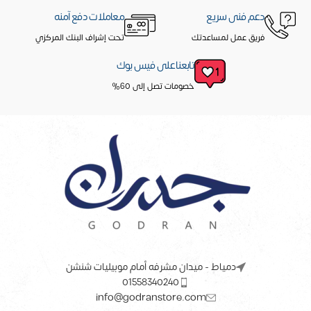
دعم فنى سريع
معاملات دفع آمنه
فريق عمل لمساعدتك
تحت إشراف البنك المركزي
تابعنا على فيس بوك
خصومات تصل إلى 60%
دمياط - ميدان مشرفه أمام موبيليات شنشن
01558340240
info@godranstore.com