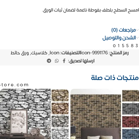
امسح السطح بلطف بفوطة ناعمة لضمان ثبات الورق.
مراجعات (0)
الشحن والتوصيل
01558
رمز المنتج:
Icon-9991176
التصنيفات:
Icon
,
كلاسيك
,
ورق حائط
ارسلها لصديق:
منتجات ذات صلة
Store.com