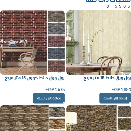
منتجات ذات صلة
01558
Store.com
رول ورق حائط 15 متر مربع
رول ورق حائط كورى 15 متر مربع
EGP
1,475
EGP
1,950
إضافة إلى السلة
إضافة إلى السلة