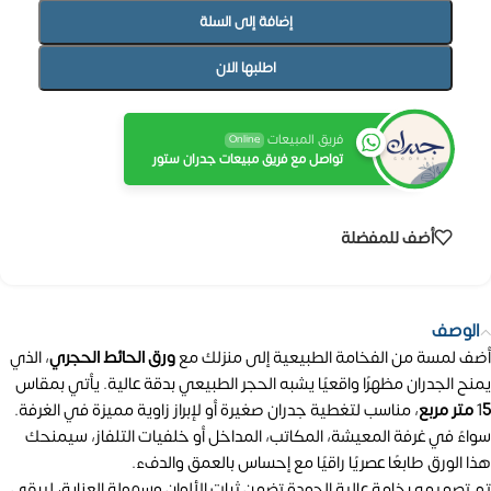
إضافة إلى السلة
اطلبها الان
فريق المبيعات
Online
تواصل مع فريق مبيعات جدران ستور
أضف للمفضلة
الوصف
أضف لمسة من الفخامة الطبيعية إلى منزلك مع
ورق الحائط الحجري
، الذي
يمنح الجدران مظهرًا واقعيًا يشبه الحجر الطبيعي بدقة عالية. يأتي بمقاس
5 متر مربع
1
، مناسب لتغطية جدران صغيرة أو لإبراز زاوية مميزة في الغرفة.
سواءً في غرفة المعيشة، المكاتب، المداخل أو خلفيات التلفاز، سيمنحك
هذا الورق طابعًا عصريًا راقيًا مع إحساس بالعمق والدفء.
تم تصميمه بخامة عالية الجودة تضمن ثبات الألوان وسهولة العناية، ليبقى