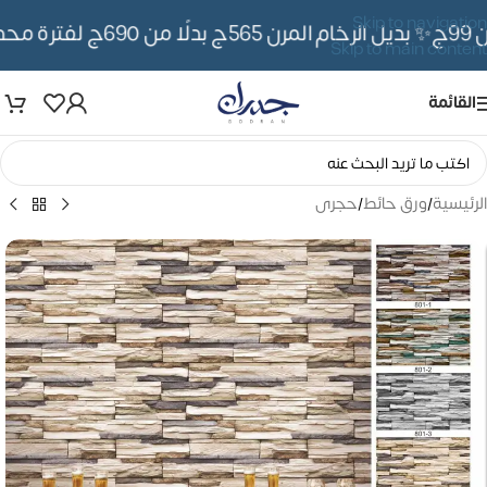
Skip to navigation
✨ بديل الرخام المرن 565ج بدلًا من 690ج لفترة محدوده
Skip to main content
القائمة
الرئيسية
/
ورق حائط
/
حجرى