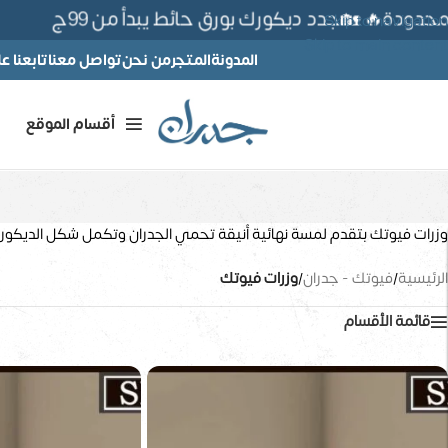
دودة🔥 🏡جدد ديكورك بورق حائط يبدأ من 99ج
Skip to navigation
Skip to main content
المدونة
المتجر
من نحن
تواصل معنا
تابعنا 
أقسام الموقع
وزرات فيوتك بتقدم لمسة نهائية أنيقة تحمي الجدران وتكمل شكل الديكور ب
الرئيسية
/
فيوتك - جدران
/
وزرات فيوتك
قائمة الأقسام