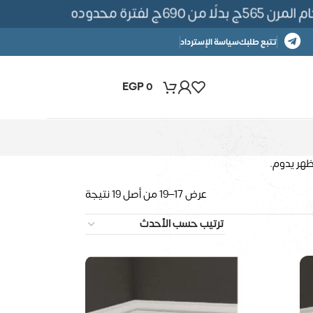
69ج لفترة محدوده
تتبع طلبك
سياسة الإسترداد
EGP
0
ظهر يدوم.
عرض 17–19 من أصل 19 نتيجة