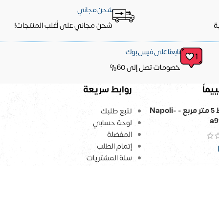
شحن مجاني
ة
شحن مجاني على أغلب المنتجات!
تابعنا على فيس بوك
خصومات تصل إلى 60%
يماً
روابط سريعة
ورق حائط 5 متر مربع - Napoli-
تتبع طلبك
a9
لوحة حسابي
المفضلة
إتمام الطلب
سلة المشتريات
سياسة الإسترداد
ي مزدوج
EGP
2,174
–
E