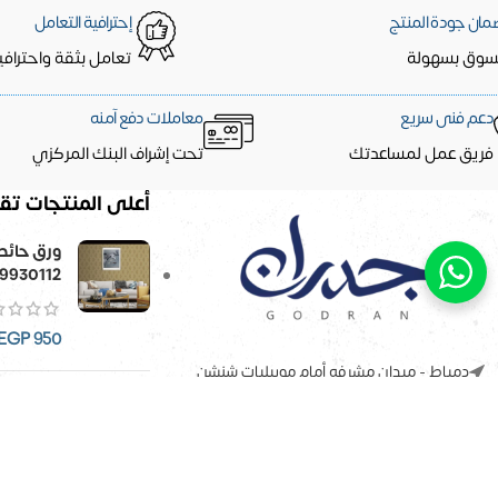
مان جودة المنتج
إحترافية التعامل
سوق بسهولة
تعامل بثقة واحترافي
دعم فنى سريع
معاملات دفع آمنه
فريق عمل لمساعدتك
تحت إشراف البنك المركزي
أعلى المنتجات تقي
9930112
EGP
950
دمياط - ميدان مشرفه أمام موبيليات شنشن
01558340240
سلم خشب
info@godranstore.com
GP
1,633
جميع الحقوق محفوظة
لـ
جدران ستور للديكور
© 2023
تصميم |
PlanPOS