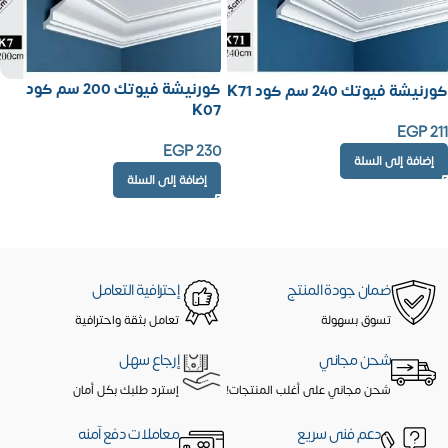
كورنيشة فيوتك 200 سم كود
كورنيشة فيوتك 240 سم كود K71
K07
EGP
211
EGP
230
إضافة إلى السلة
إضافة إلى السلة
ضمان جودة المنتج
إحترافية التعامل
تسوق بسهولة
تعامل بثقة واحترافية
شحن مجاني
إرجاع سهل
شحن مجاني على أغلب المنتجات!
إسترد طلبك بكل أمان
دعم فنى سريع
معاملات دفع آمنه