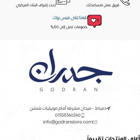
فريق عمل لمساعدتك
تحت إشراف البنك المركزي
تابعنا على فيس بوك
خصومات تصل إلى 60%
دمياط - ميدان مشرفه أمام موبيليات شنشن
01558340240
info@godranstore.com
أعلى المنتجات تقييماً