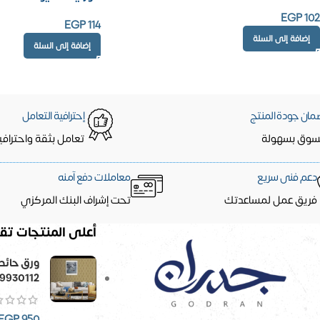
EGP
102
EGP
114
إضافة إلى السلة
إضافة إلى السلة
مان جودة المنتج
إحترافية التعامل
سوق بسهولة
تعامل بثقة واحترافي
دعم فنى سريع
معاملات دفع آمنه
فريق عمل لمساعدتك
تحت إشراف البنك المركزي
أعلى المنتجات تقي
9930112
EGP
950