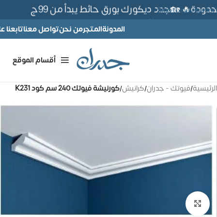
دة🔥 🏡جدد ديكورك بورق حائط يبدأ من 99ج
Skip to navigation
Skip to main content
المدونة
المتجر
من نحن
تواصل معنا
تابعنا 
أقسام الموقع
الرئيسية
/
فيوتك - جدران
/
كرانيش
/
كورنيشة فيوتك 240 سم كود K231
تكبير الصورة