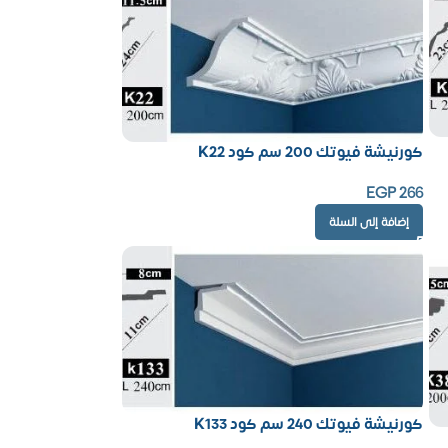
كورنيشة فيوتك 200 سم كود K22
EGP
266
إضافة إلى السلة
كورنيشة فيوتك 240 سم كود K133