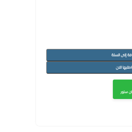
فة إلى السلة
اطلبها الان
ن ستور