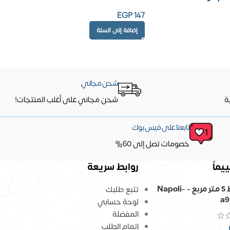
EGP
147
إضافة إلى السلة
شحن مجاني
ة
شحن مجاني على أغلب المنتجات!
تابعنا على فيس بوك
خصومات تصل إلى 60%
يماً
روابط سريعة
ورق حائط 5 متر مربع - Napoli-
تتبع طلبك
a9
لوحة حسابي
المفضلة
إتمام الطلب