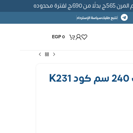
 لفترة محدوده
تتبع طلبك
سياسة الإسترداد
EGP
0
K