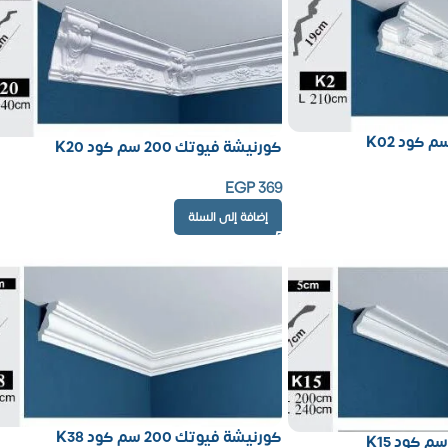
كورنيشة فيوتك 200 سم كود K20
EGP
369
إضافة إلى السلة
كورنيشة فيوتك 200 سم كود K38