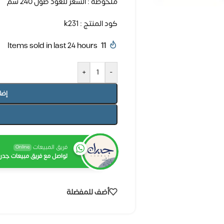
ملحوظة : السعر للعود طول 240 سم
كود المنتج : k231
Items sold in last 24 hours
11
+
-
إضا
فريق المبيعات
Online
تواصل مع فريق مبيعات جدرا
أضف للمفضلة