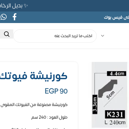
✨ بديل الرخام المرن 565ج بدلًا من 690ج
على فيس بوك
كورنيشة فيوتك 240 سم كود 231
EGP
90
كورنيشة مصنوعة من الفيوتك المقوى
طول العود : 240 سم