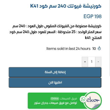
كورنيشة فيوتك 240 سم كود K41
EGP
198
كورنيشة مصنوعة من الفيوتك المقوى
طول العود : 240 سم
سعر المتر الواحد : 25
ملحوظة : السعر للعود طول 240 سم
كود
المنتج :k41
Items sold in last 24 hours
10
+
-
إضافة إلى السلة
اطلبها الان
فريق المبيعات
Online
تواصل مع فريق مبيعات جدران ستور