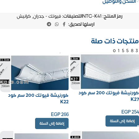
الشحن والتوصيل
رمز المنتج:
NTC-K41
التصنيفات:
فيوتك - جدران
,
كرانيش
ارسلها لصديق:
منتجات ذات صلة
01558
Store.com
كورنيشة فيوتك 200 سم كود
كورنيشة فيوتك 200 سم كود
K27
K22
EGP
254
EGP
266
إضافة إلى السلة
إضافة إلى السلة