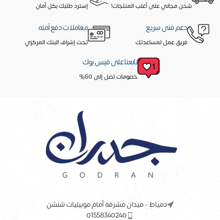
شحن مجاني على أغلب المنتجات!
إسترد طلبك بكل أمان
دعم فنى سريع
معاملات دفع آمنه
فريق عمل لمساعدتك
تحت إشراف البنك المركزي
تابعنا على فيس بوك
خصومات تصل إلى 60%
دمياط - ميدان مشرفه أمام موبيليات شنشن
01558340240