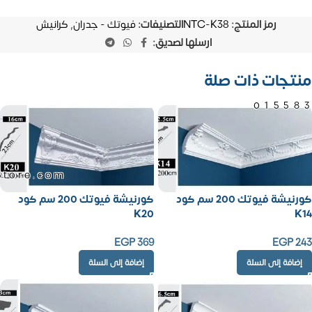
رمز المنتج:
NTC-K38
التصنيفات:
فيوتك - جدران
,
كرانيش
ارسلها لصديق:
منتجات ذات صلة
01558
Store.com
كورنيشة فيوتك 200 سم كود
كورنيشة فيوتك 200 سم كود
K20
K14
EGP
369
EGP
243
إضافة إلى السلة
إضافة إلى السلة