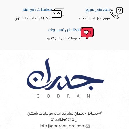
دعم فنى سريع
معاملات دفع آمنه
فريق عمل لمساعدتك
تحت إشراف البنك المركزي
تابعنا على فيس بوك
خصومات تصل إلى 60%
دمياط - ميدان مشرفه أمام موبيليات شنشن
01558340240
info@godranstore.com