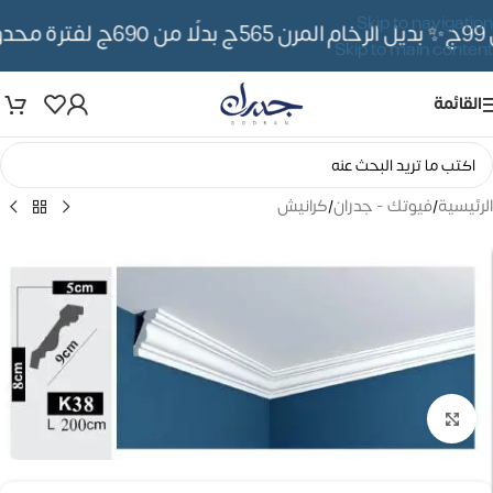
Skip to navigation
✨ بديل الرخام المرن 565ج بدلًا من 690ج لفترة محدوده
Skip to main content
القائمة
الرئيسية
/
فيوتك - جدران
/
كرانيش
تكبير الصورة