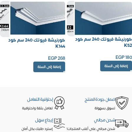
كورنيشة فيوتك 240 سم كود
كورنيشة فيوتك 240 سم كود
K52
K144
EGP
180
EGP
268
إضافة إلى السلة
إضافة إلى السلة
ضمان جودة المنتج
إحترافية التعامل
تسوق بسهولة
تعامل بثقة واحترافية
شحن مجاني
إرجاع سهل
شحن مجاني على أغلب المنتجات!
إسترد طلبك بكل أمان