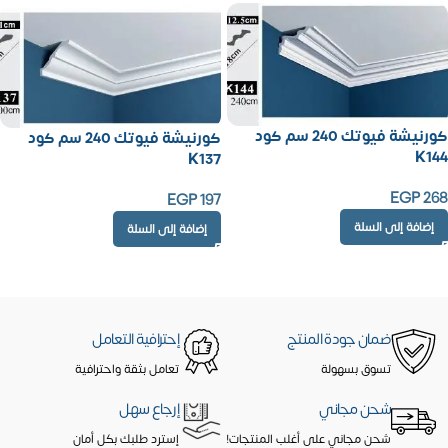
كورنيشة فيوتك 240 سم كود
كورنيشة فيوتك 240 سم كود
K144
K137
EGP
268
EGP
197
إضافة إلى السلة
إضافة إلى السلة
ضمان جودة المنتج
إحترافية التعامل
تسوق بسهولة
تعامل بثقة واحترافية
شحن مجاني
إرجاع سهل
شحن مجاني على أغلب المنتجات!
إسترد طلبك بكل أمان