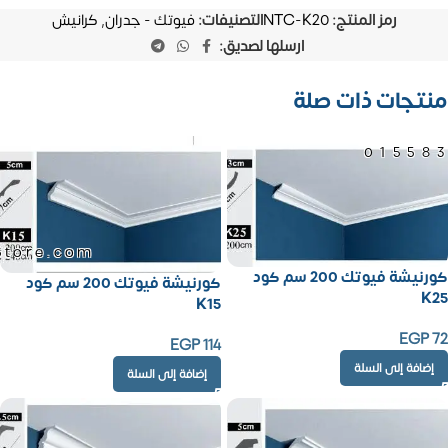
رمز المنتج:
NTC-K20
التصنيفات:
فيوتك - جدران
,
كرانيش
ارسلها لصديق:
منتجات ذات صلة
01558
Store.com
كورنيشة فيوتك 200 سم كود
كورنيشة فيوتك 200 سم كود
K25
K15
EGP
72
EGP
114
إضافة إلى السلة
إضافة إلى السلة