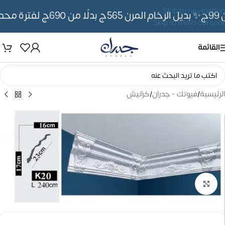
Skip to navigation
✨ بديل الرخام المرن 565ج بدلًا من 690ج لفترة محدوده
Skip to main content
القائمة
الرئيسية
/
فيوتك - جدران
/
كرانيش
تكبير الصورة