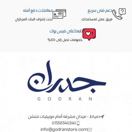
دعم فنى سريع
معاملات دفع آمنه
فريق عمل لمساعدتك
تحت إشراف البنك المركزي
تابعنا على فيس بوك
خصومات تصل إلى 60%
دمياط - ميدان مشرفه أمام موبيليات شنشن
01558340240
info@godranstore.com