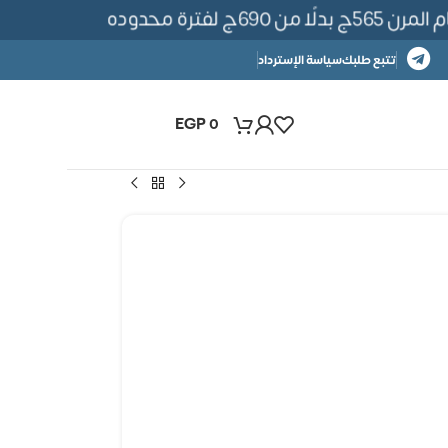
6ج لفترة محدوده
تتبع طلبك
سياسة الإسترداد
EGP
0