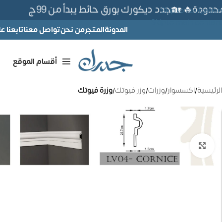
ودة🔥 🏡جدد ديكورك بورق حائط يبدأ من 99ج
Skip to navigation
Skip to main content
المدونة
المتجر
من نحن
تواصل معنا
تابعنا 
أقسام الموقع
الرئيسية
/
اكسسوار
/
وزرات
/
وزر فيوتك
/
وزرة فيوتك
تكبير الصورة