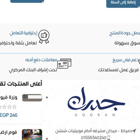
إضافة إلى السلة
مان جودة المنتج
إحترافية التعامل
سوق بسهولة
تعامل بثقة واحترافي
دعم فنى سريع
معاملات دفع آمنه
فريق عمل لمساعدتك
تحت إشراف البنك المركزي
أعلى المنتجات تقي
وزرة فيو
EGP
246
دمياط - ميدان مشرفه أمام موبيليات شنشن
فوم ارضيات 6
01558340240