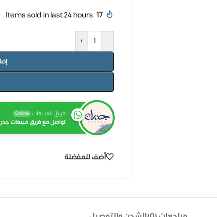
Items sold in last 24 hours
17
+
-
إضا
فريق المبيعات
Online
تواصل مع فريق مبيعات جدرا
أضف للمفضلة
مراجعات (0)
الشحن والتوصيل