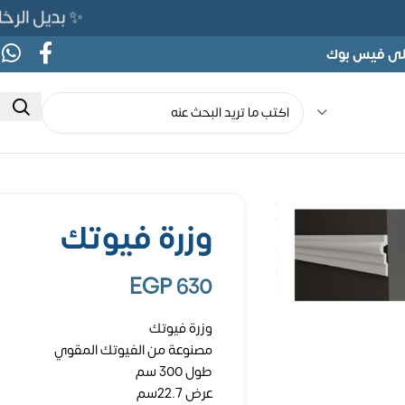
✨ بديل الرخام المرن 565ج بدلًا من 90
على فيس بوك
وزرة فيوتك
EGP
630
وزرة فيوتك
مصنوعة من الفيوتك المقوي
طول 300 سم
عرض 22.7سم