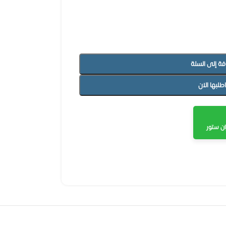
فة إلى السلة
اطلبها الان
ن ستور