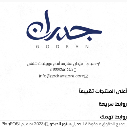
دمياط - ميدان مشرفه أمام موبيليات شنشن
01558340240
info@godranstore.com
أعلى المنتجات تقييماً
روابط سريعة
روابط تهمك
جميع الحقوق محفوظة
لـ
جدران ستور للديكور
© 2023
تصميم |
PlanPOS