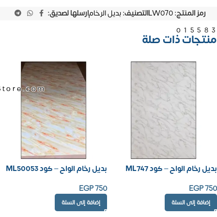
رمز المنتج:
LW070
التصنيف:
بديل الرخام
ارسلها لصديق:
01558
منتجات ذات صلة
Store.com
بديل رخام الواح – كود ML747
بديل رخام الواح – كود ML50053
EGP
750
EGP
750
إضافة إلى السلة
إضافة إلى السلة