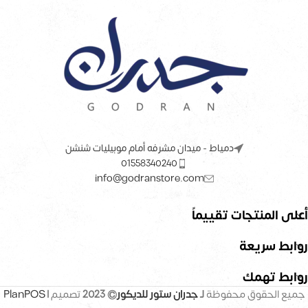
دمياط - ميدان مشرفه أمام موبيليات شنشن
01558340240
info@godranstore.com
أعلى المنتجات تقييماً
روابط سريعة
روابط تهمك
جميع الحقوق محفوظة
لـ
جدران ستور للديكور
© 2023
تصميم |
PlanPOS