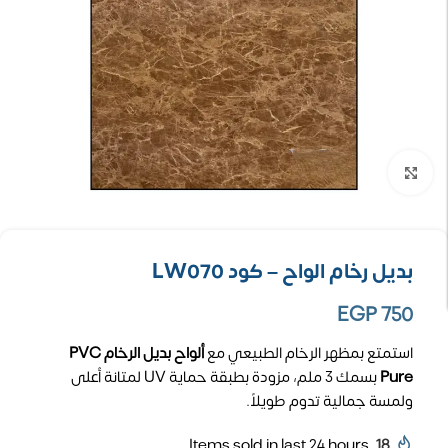
تكبير الصورة
بديل رخام الواح – كود LW070
EGP
750
استمتع بمظهر الرخام الطبيعي مع
ألواح بديل الرخام PVC
Pure
بسمك 3 ملم، مزودة بطبقة حماية UV لمتانة أعلى
ولمسة جمالية تدوم طويلاً.
Items sold in last 24 hours
18