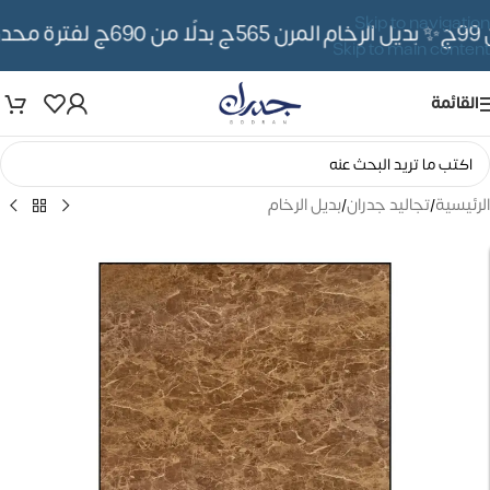
Skip to navigation
✨ بديل الرخام المرن 565ج بدلًا من 690ج لفترة محدوده
Skip to main content
القائمة
الرئيسية
/
تجاليد جدران
/
بديل الرخام