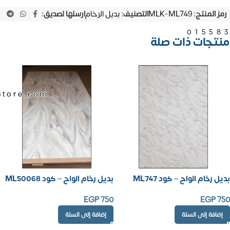
رمز المنتج:
MLK-ML749
التصنيف:
بديل الرخام
ارسلها لصديق:
01558
منتجات ذات صلة
Store.com
بديل رخام الواح – كود ML747
بديل رخام الواح – كود ML50068
EGP
750
EGP
750
إضافة إلى السلة
إضافة إلى السلة