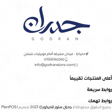
دمياط - ميدان مشرفه أمام موبيليات شنشن
01558340240
info@godranstore.com
أعلى المنتجات تقييماً
روابط سريعة
روابط تهمك
جميع الحقوق محفوظة
لـ
جدران ستور للديكور
© 2023
تصميم |
PlanPOS