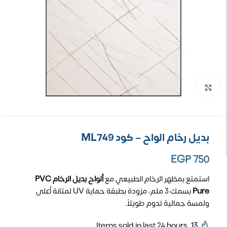
تكبير الصورة
بديل رخام الواح – كود ML749
EGP
750
استمتع بمظهر الرخام الطبيعي مع
ألواح بديل الرخام PVC
Pure
بسمك 3 ملم، مزودة بطبقة حماية UV لمتانة أعلى
ولمسة جمالية تدوم طويلاً.
Items sold in last 24 hours
13