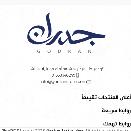
دمياط - ميدان مشرفه أمام موبيليات شنشن
01558340240
info@godranstore.com
أعلى المنتجات تقييماً
روابط سريعة
روابط تهمك