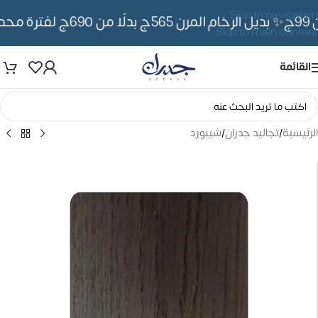
Skip to navigation
✨ بديل الرخام المرن 565ج بدلًا من 690ج لفترة محدوده
Skip to main content
القائمة
الرئيسية
/
تجاليد جدران
/
شيبورد