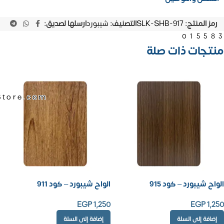
رمز المنتج:
SLK-SHB-917
التصنيف:
شيبورد
ارسلها لصديق:
01558
منتجات ذات صلة
Store.com
الواح شيبورد – كود 915
الواح شيبورد – كود 911
EGP
1,250
EGP
1,250
إضافة إلى السلة
إضافة إلى السلة