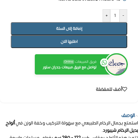
+
-
إضافة إلى السلة
اطلبها الان
فريق المبيعات
Online
تواصل مع فريق مبيعات جدران ستور
أضف للمفضلة
الوصف
استمتع بجمال الرخام الطبيعي مع سهولة التركيب وخفة الوزن في
ألواح
بديل الرخام شيبورد
.
تتميز هذه الألواح بمقاس كبير
122 × 280 سم
يغطي مساحات واسعة