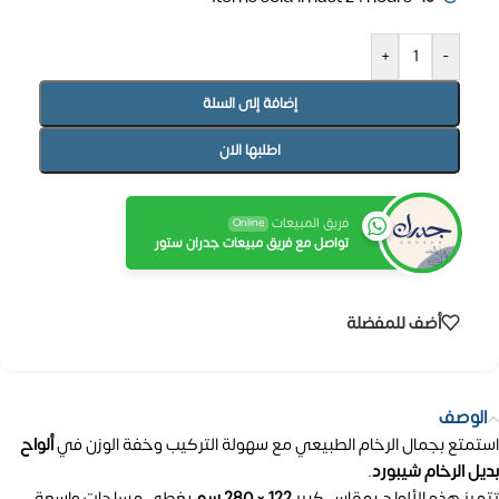
+
-
إضافة إلى السلة
اطلبها الان
فريق المبيعات
Online
تواصل مع فريق مبيعات جدران ستور
أضف للمفضلة
الوصف
استمتع بجمال الرخام الطبيعي مع سهولة التركيب وخفة الوزن في
ألواح
بديل الرخام شيبورد
.
تتميز هذه الألواح بمقاس كبير
122 × 280 سم
يغطي مساحات واسعة