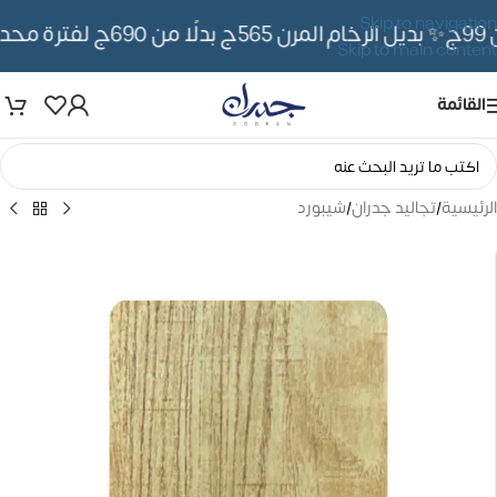
Skip to navigation
✨ بديل الرخام المرن 565ج بدلًا من 690ج لفترة محدوده
Skip to main content
القائمة
الرئيسية
/
تجاليد جدران
/
شيبورد