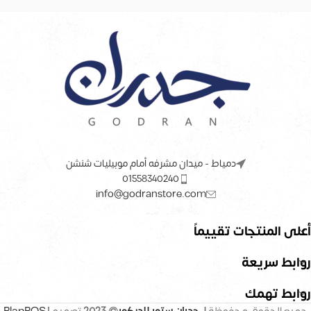
دمياط - ميدان مشرفه أمام موبيليات شنشن
01558340240
info@godranstore.com
أعلى المنتجات تقييماً
روابط سريعة
روابط تهمك