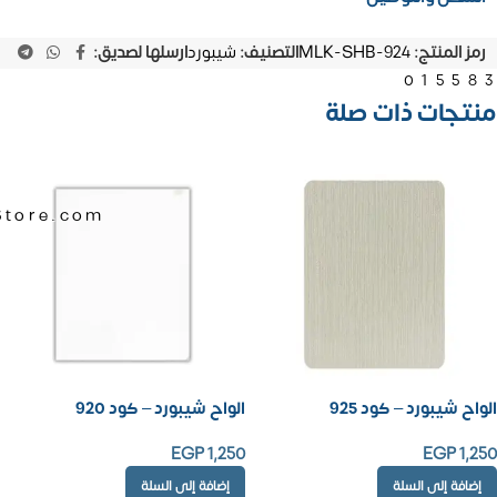
رمز المنتج:
MLK-SHB-924
التصنيف:
شيبورد
ارسلها لصديق:
01558
منتجات ذات صلة
Store.com
الواح شيبورد – كود 925
الواح شيبورد – كود 920
EGP
1,250
EGP
1,250
إضافة إلى السلة
إضافة إلى السلة