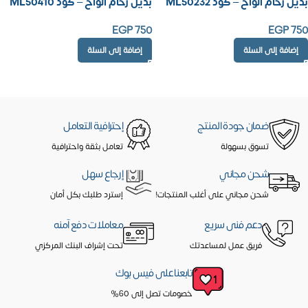
بديل رخام الواح – كود ML50232
بديل رخام الواح – كود ML50410
EGP
750
EGP
750
إضافة إلى السلة
إضافة إلى السلة
ضمان جودة المنتج
إحترافية التعامل
تسوق بسهولة
تعامل بثقة واحترافية
شحن مجاني
إرجاع سهل
شحن مجاني على أغلب المنتجات!
إسترد طلبك بكل أمان
دعم فنى سريع
معاملات دفع آمنه
فريق عمل لمساعدتك
تحت إشراف البنك المركزي
تابعنا على فيس بوك
خصومات تصل إلى 60%