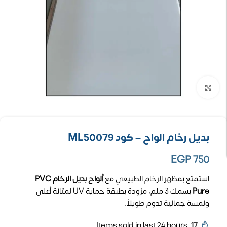
تكبير الصورة
بديل رخام الواح – كود ML50079
EGP
750
استمتع بمظهر الرخام الطبيعي مع
ألواح بديل الرخام PVC
Pure
بسمك 3 ملم، مزودة بطبقة حماية UV لمتانة أعلى
ولمسة جمالية تدوم طويلاً.
Items sold in last 24 hours
17