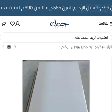
Skip to navigation
✨ بديل الرخام المرن 565ج بدلًا من 690ج لفترة محدوده
Skip to main content
القائمة
الرئيسية
/
تجاليد جدران
/
بديل الرخام