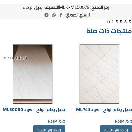
رمز المنتج:
MLK-ML50079
التصنيف:
بديل الرخام
ارسلها لصديق:
01558
منتجات ذات صلة
Store.com
بديل رخام الواح – كود ML749
بديل رخام الواح – كود ML50060
EGP
750
EGP
750
إضافة إلى السلة
إضافة إلى السلة