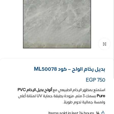
تكبير الصورة
بديل رخام الواح – كود ML50078
EGP
750
استمتع بمظهر الرخام الطبيعي مع
ألواح بديل الرخام PVC
Pure
بسمك 3 ملم، مزودة بطبقة حماية UV لمتانة أعلى
ولمسة جمالية تدوم طويلاً.
Items sold in last 24 hours
14