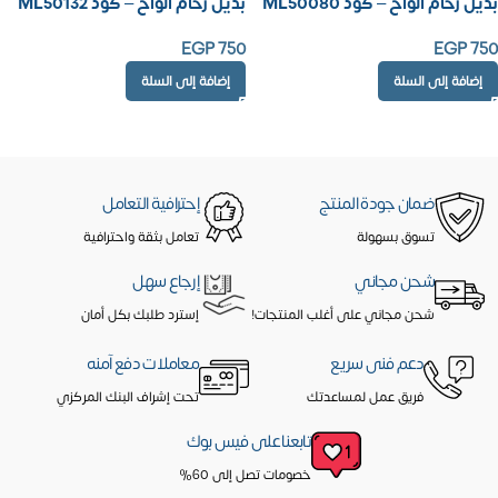
بديل رخام الواح – كود ML50080
بديل رخام الواح – كود ML50132
EGP
750
EGP
750
إضافة إلى السلة
إضافة إلى السلة
ضمان جودة المنتج
إحترافية التعامل
تسوق بسهولة
تعامل بثقة واحترافية
شحن مجاني
إرجاع سهل
شحن مجاني على أغلب المنتجات!
إسترد طلبك بكل أمان
دعم فنى سريع
معاملات دفع آمنه
فريق عمل لمساعدتك
تحت إشراف البنك المركزي
تابعنا على فيس بوك
خصومات تصل إلى 60%