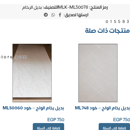
رمز المنتج:
MLK-ML50078
التصنيف:
بديل الرخام
ارسلها لصديق:
01558
منتجات ذات صلة
Store.com
بديل رخام الواح – كود ML748
بديل رخام الواح – كود ML50060
EGP
750
EGP
750
إضافة إلى السلة
إضافة إلى السلة