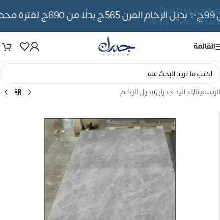
Skip to navigation
✨ بديل الرخام المرن 565ج بدلًا من 690ج لفترة محدوده
Skip to main content
القائمة
الرئيسية
/
تجاليد جدران
/
بديل الرخام