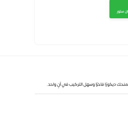
ن ستور
حك ديكورًا فاخرًا وسهل التركيب في آنٍ واحد.​