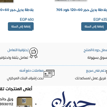
بلاطة بديل حجر 60×120 كود 705
بلاطة بديل حجر 60×120 كود ROCK09
EGP
460
EGP
435
إضافة إلى السلة
إضافة إلى السلة
مان جودة المنتج
إحترافية التعامل
سوق بسهولة
تعامل بثقة واحترافي
دعم فنى سريع
معاملات دفع آمنه
فريق عمل لمساعدتك
تحت إشراف البنك المركزي
أعلى المنتجات تقي
9930112