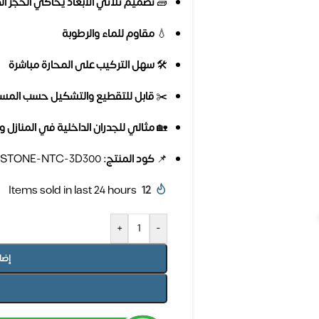
🧱
تصميم ثلاثي الأبعاد يحاكي الحجر ا
💧
مقاوم للماء والرطوبة
🛠️
سهل التركيب على المحارة مباشرة
✂️
قابل للتقطيع والتشكيل حسب المس
🏡
مثالي للجدران الداخلية في المنازل و
📌
كود المنتج:
STONE-NTC-3D300
Items sold in last 24 hours
12
+
-
إضا