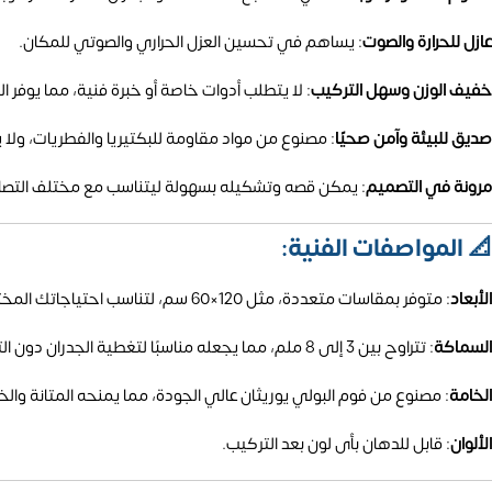
عازل للحرارة والصوت
:
يساهم في تحسين العزل الحراري والصوتي للمكان.
خفيف الوزن وسهل التركيب
:
لا يتطلب أدوات خاصة أو خبرة فنية، مما يوفر ا
صديق للبيئة وآمن صحيًا
:
مصنوع من مواد مقاومة للبكتيريا والفطريات، ولا ي
مرونة في التصميم
:
يمكن قصه وتشكيله بسهولة ليتناسب مع مختلف التصا
📐 المواصفات الفنية:
الأبعاد
:
متوفر بمقاسات متعددة، مثل 120×60 سم، لتناسب احتياجاتك المختلفة.
السماكة
:
تتراوح بين 3 إلى 8 ملم، مما يجعله مناسبًا لتغطية الجدران دون التأثير على المساحة.
الخامة
:
مصنوع من فوم البولي يوريثان عالي الجودة، مما يمنحه المتانة والخ
الألوان
: قابل للدهان بأى لون بعد التركيب.