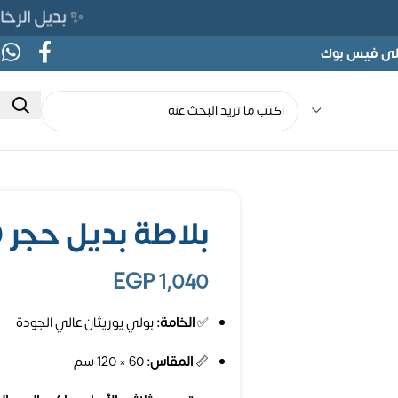
✨ بديل الرخام المرن 565ج بدلًا من 690ج 
على فيس بوك
بلاطة بديل حجر 60×120 كود 802
EGP
1,040
✅
الخامة:
بولي يوريثان عالي الجودة
📏
المقاس:
60 × 120 سم