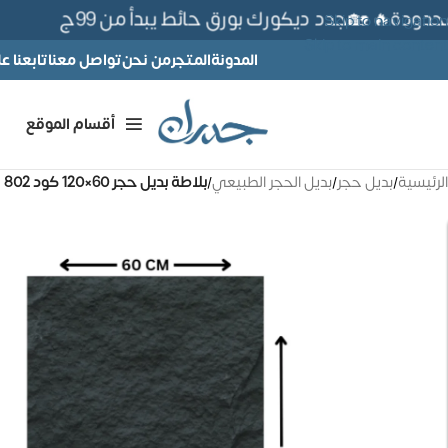
دة🔥 🏡جدد ديكورك بورق حائط يبدأ من 99ج
Skip to navigation
Skip to main content
المدونة
المتجر
من نحن
تواصل معنا
تابعنا 
أقسام الموقع
الرئيسية
/
بديل حجر
/
بديل الحجر الطبيعي
/
بلاطة بديل حجر 60×120 كود 802