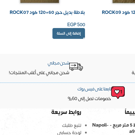
بلاطة بديل حجر 60×120 كود ROCK07
EGP
500
إضافة إلى السلة
شحن مجاني
ة
شحن مجاني على أغلب المنتجات!
تابعنا على فيس بوك
خصومات تصل إلى 60%
يماً
روابط سريعة
ورق حائط 5 متر مربع - Napoli-
تتبع طلبك
a9
لوحة حسابي