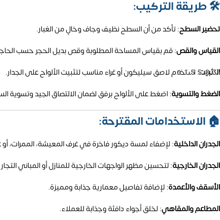
🛠️ طريقة التركيب:
تحضير السطح
:
تأكد من أن السطح نظيف وجاف وخالٍ من الغبار.
القياس والقص
:
قم بقياس المساحة المطلوبة وقص بديل الحجر حسب الحاجة
التثبيت
:
استخدم لاصق سيليكون أو غراء مناسب لتثبيت الألواح على الجدار.
01558
الضغط والتسوية
:
اضغط على الألواح برفق لضمان الالتصاق الجيد وتسوية ال
🏠 الاستخدامات المقترحة:
الجدران الداخلية
:
لإضفاء لمسة ديكور فاخرة في غرف المعيشة، الممرات، أو غ
الجدران الخارجية
:
لتحسين مظهر الواجهات الخارجية للمنازل أو المباني التجاري
الأسقف والأعمدة
:
لإضافة تفاصيل معمارية جذابة ومميزة.
المطاعم والمقاهي
:
لخلق أجواء دافئة وجذابة للعملاء.