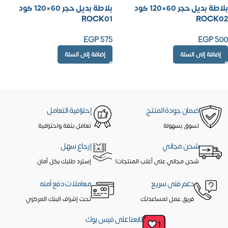
بلاطة بديل حجر 60×120 كود
بلاطة بديل حجر 60×120 كود
ROCK01
ROCK02
EGP
575
EGP
500
إضافة إلى السلة
إضافة إلى السلة
ضمان جودة المنتج
إحترافية التعامل
تسوق بسهولة
تعامل بثقة واحترافية
شحن مجاني
إرجاع سهل
شحن مجاني على أغلب المنتجات!
إسترد طلبك بكل أمان
دعم فنى سريع
معاملات دفع آمنه
فريق عمل لمساعدتك
تحت إشراف البنك المركزي
تابعنا على فيس بوك