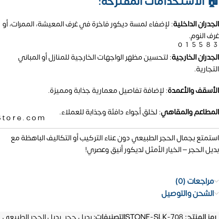
🏠 الاستخدامات المقترحة:
الجدران الداخلية
:
لإضفاء لمسة ديكور فاخرة في غرف المعيشة، الممرات، أو
غرف النوم.
01558
الجدران الخارجية
:
لتحسين مظهر الواجهات الخارجية للمنازل أو المباني
التجارية.
الأسقف والأعمدة
:
لإضافة تفاصيل معمارية جذابة ومميزة.
المطاعم والمقاهي
:
لخلق أجواء دافئة وجذابة للعملاء.
Store.com
استمتع بجمال الحجر الطبيعي دون عناء التركيب أو التكاليف الباهظة مع
بديل الحجر – الخيار الأمثل لديكور أنيق وعصري!
مراجعات (0)
الشحن والتوصيل
رمز المنتج:
STONE-SLK-708
التصنيفات:
بديل حجر
,
بديل الحجر الطبيعي