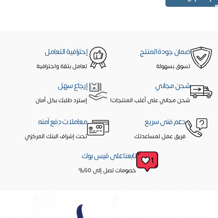
ضمان جودة المنتج
إحترافية التعامل
تسوق بسهولة
تعامل بثقة واحترافية
شحن مجاني
إرجاع سهل
شحن مجاني على أغلب المنتجات!
إسترد طلبك بكل أمان
دعم فنى سريع
معاملات دفع آمنه
فريق عمل لمساعدتك
تحت إشراف البنك المركزي
تابعنا على فيس بوك
خصومات تصل إلى 60%