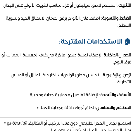
التثبيت
:
استخدم لاصق سيليكون أو غراء مناسب لتثبيت الألواح على الجدار.
الضغط والتسوية
:
اضغط على الألواح برفق لضمان الالتصاق الجيد وتسوية
السطح.
🏠 الاستخدامات المقترحة:
الجدران الداخلية
:
لإضفاء لمسة ديكور فاخرة في غرف المعيشة، الممرات، أو
غرف النوم.
الجدران الخارجية
:
لتحسين مظهر الواجهات الخارجية للمنازل أو المباني
01558
التجارية.
الأسقف والأعمدة
:
لإضافة تفاصيل معمارية جذابة ومميزة.
المطاعم والمقاهي
:
لخلق أجواء دافئة وجذابة للعملاء.
استمتع بجمال الحجر الطبيعي دون عناء التركيب أو التكاليف الباهظة مع
Store.com
بديل الحجر – الخيار الأمثل لديكور أنيق وعصري!