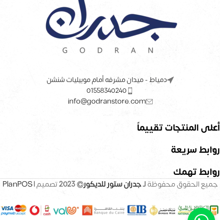
دمياط - ميدان مشرفه أمام موبيليات شنشن
01558340240
info@godranstore.com
أعلى المنتجات تقييماً
روابط سريعة
روابط تهمك
جميع الحقوق محفوظة
لـ
جدران ستور للديكور
© 2023
تصميم |
PlanPOS