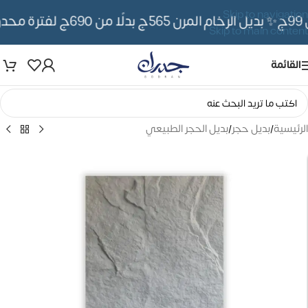
Skip to navigation
✨ بديل الرخام المرن 565ج بدلًا من 690ج لفترة محدوده
Skip to main content
القائمة
الرئيسية
/
بديل حجر
/
بديل الحجر الطبيعي