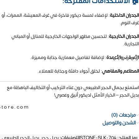
🏠 الاستخدامات المقترحة:
الجدران الداخلية
:
لإضفاء لمسة ديكور فاخرة في غرف المعيشة، الممرات، أو
غرف النوم.
الجدران الخارجية
:
لتحسين مظهر الواجهات الخارجية للمنازل أو المباني
التجارية.
الأسقف والأعمدة
:
لإضافة تفاصيل معمارية جذابة ومميزة.
01558
المطاعم والمقاهي
:
لخلق أجواء دافئة وجذابة للعملاء.
استمتع بجمال الحجر الطبيعي دون عناء التركيب أو التكاليف الباهظة مع
بديل الحجر – الخيار الأمثل لديكور أنيق وعصري!
Store.com
مراجعات (0)
الشحن والتوصيل
رمز المنتج:
STONE-SLK-704
التصنيفات:
بديل حجر
,
بديل الحجر الطبيعي