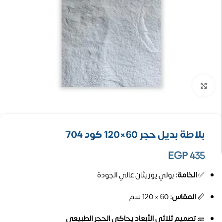
تكبير الصورة
بلاطة بديل حجر 60×120 كود 704
EGP
435
✅
الخامة:
بولي يوريثان عالي الجودة
📏
المقاس:
60 × 120 سم
🧱
تصميم ثلاثي الأبعاد يحاكي الحجر الطبيعي