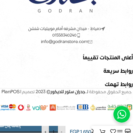
دمياط - ميدان مشرفه أمام موبيليات شنشن
01558340240
info@godranstore.com
أعلى المنتجات تقييماً
روابط سريعة
روابط تهمك
جميع الحقوق محفوظة
لـ
جدران ستور للديكور
© 2023
تصميم |
PlanPOS
إضافة إلى الس
ورق حائط –
EGP
1,650
+
-